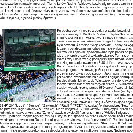
 oznaczał kontynuację integracji. Tłumy fanów Ruchu i Widzewa bawiły się po opuszczeniu t
dlach i fan clubach, gdzie na mniejszych imprezach dalej trwały wspólne, zgodowe imprezy p
 do Łodzi autokarami również miały czas zakosztować pomeczowej gościnności, bo dopiero
 kibiców Ruchu nie żałuje, że wybrał się na ten mecz . Mecze zgodowe na długo zapadają 
dka leje się, słychać głośny śpiew" ;)
Po pucharowym meczu z Legią na Łazienkowskiej i
niezapomnianych Wielkich Derbach Śląska "Niebiesk
kolejny wyjazd do... Warszawy. Ligowy terminarz tak 
że w przeciągu niespełna trzech tygodni dwa razy 
było odwiedzić stadion "Wojskowych". Zapisy na wyj
tydzień i ostatecznie nie udało nam się wykorzystać c
biletów, co zapewne spowodowane było poniekąd po
wizytą w stolicy części wyjazdowiczów. Tym razem 
Warszawy udaliśmy się pociągiem specjalnym, który
godzinę po zaplanowanej na 8:30 zbiórce, wyruszył
Batorego w kierunku stolicy. Pociąg do celu swojej p
dotarł po godz. 14 i chwilę później kibice autobusami 
przetransportowani pod stadion. Jak mogliśmy się os
przekonać, wchodzenie na stadion Legii jest skrupula
bardzo długie. Mimo, iż do Warszawy przybyło okoł
fanów "Niebieskich" wspieranych przez 60 Widzewia
stadion weszło trochę ponad 950 osób. Pozostali, kt
zdecydowali się na wyjazd w ostatniej chwili (nie byli n
przesadzili z alkoholem bądź z innych powodów nie 
na sektor, zmuszeni byli spędzić mecz pod bramami
sektorze gości zawisło 10 flag. Główne miejsce zajęł
"19 /R\ 20" (krzyż), "Siemce", "Zawiercie", "Radlin", "FCD", "Łaziska" (wyjazdówka), "Kęty" 
 nie przeszła flaga "Mikołów & Łaziska". Mecz obejrzało 17.300 widzów. Tradycyjnie przed s
dkładzie muzycznym, a na "Żylecie" zawisło około 20 flag, w tym m.in. "Wielkie Księstwo
s". Spotkanie rozpoczęło się minutą ciszy. W ten sposób piłkarze i kibice oddali hołd zmarł
wizdkiem ruszył doping Ruchu i Legii oraz tradycyjna wymiana "uprzejmości". Pomimo bard
chu starali się przebić ze swoim repertuarem, co chwilami się udawało. Stracone w 8 i 24 min
ów. Pojawiająca się wizja sromotnej przegranej ostudziła odrobinę zapału fanów Ruchu, któr
mogliśmy się jednak przekonać, że dopóki piłka w grze, wszystko jest możliwe. Nadzieje pob