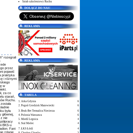
Sztab szkoleniowy Ruchu
DOŁĄCZ DO NAS!
REKLAMA
" rozegrali
REKLAMA
u
zede
go przez
ni pojawić
 a praktyka
kę i różnymi
skiego
ię w
iekt.
i, za co
TABELA
elu starań,
anów Ruchu.
1. Arka Gdynia
6
 została
2. Pogoń Grodzisk Mazowiecki
6
ładnie
oku była
3. Bruk-Bet Termalica Nieciecza
6
 głównej,
4. Polonia Warszawa
6
z nie
5. Miedź Legnica
4
półpracy
6. Stal Mielec
4
ani BKS-u
adion. Fani
7. ŁKS Łódź
4
oje zdanie
8. Chrobry Głogów
3