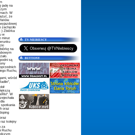
em
ę jadę na
pszym
omach. W
ażyć, że
 fanów.
 wyjazdowej
o zachęciło
:) Zbiórka
u w
e minut
TV NIEBIESCY
ierunku
cki
biórkę na
klubowym
żało.
BUTTONY
spodni są
rony
poprzednich
ego Ruchu,
gami, wśród
adlin",
bił
większą
 eRki". W
rzejechała
dla
 spotkania
h oraz
 doping
 oraz
raz kolejny
m za
ni Ruchu
ledczym