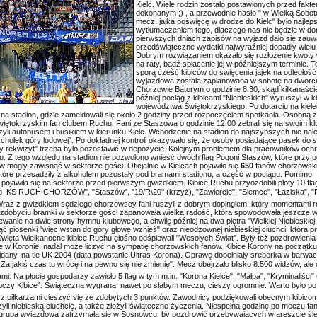
Kielc. Wiele rodzin zostało postawionych przed fakt
dokonanym ;) , a przewodnie hasło " w Wielką Sobot
mecz, jajka poświęcę w drodze do Kielc" było najle
wytłumaczeniem tego, dlaczego nas nie będzie w d
pierwszych dniach zapisów na wyjazd dało się zauw
przedświąteczne wydatki najwyraźniej dopadły wielu
Dobrym rozwiązaniem okazało się rozłożenie kwoty
na raty, bądź spłacenie jej w późniejszym terminie. T
sporą cześć kibiców do święcenia jajek na odległość 
wyjazdowa została zaplanowana w sobotę na dworc
Chorzowie Batorym o godzinie 8:30, skąd kilkanaści
później pociąg z kibicami "Niebieskich" wyruszył w k
województwa Świętokrzyskiego. Po dotarciu na kiele
 na stadion, gdzie zameldowali się około 2 godziny przed rozpoczęciem spotkania. Osobną z
więtokrzyskim fan clubem Ruchu. Fani ze Staszowa o godzinie 12:00 zebrali się na swoim 
zyli autobusem i busikiem w kierunku Kielc. Wchodzenie na stadion do najszybszych nie nale
zchołek góry lodowej". Po dokładnej kontroli okazywało się, że osoby posiadające pasek do 
zny rekwizyt" trzeba było pozostawić w depozycie. Kolejnym problemem dla pracowników och
. Z tego względu na stadion nie pozwolono wnieść dwóch flag Pogoni Staszów, które przy 
mogły zawisnąć w sektorze gości. Oficjalnie w Kielcach pojawiło się
650
fanów chorzowski
które przesadziły z alkoholem pozostały pod bramami stadionu, a część w pociągu. Pomimo
ojawiła się na sektorze przed pierwszym gwizdkiem. Kibice Ruchu przyozdobili płoty 10 fla
  KS RUCH CHORZÓW", "Staszów", "19/R\20" (krzyż), "Zawiercie", "Siemce", "Łaziska", "R
Wraz z gwizdkiem sędziego chorzowscy fani ruszyli z dobrym dopingiem, który momentami ro
Po zdobyciu bramki w sektorze gości zapanowała wielka radość, która spowodowała jeszcze 
wanie na dwie strony hymnu klubowego, a chwilę później na dwa piętra "Wielkiej Niebieskiej
ąć piosenki "więc wstań do góry głowę wznieś" oraz nieodzownej niebieskiej ciuchci, która p
Święta Wielkanocne kibice Ruchu głośno odśpiewali "Wesołych Świat". Były też pozdrowienia 
ie w Koronie, nadal może liczyć na sympatię chorzowskich fanów. Kibice Korony na początku
dany, na tle UK 2004 (data powstanie Ultras Korona). Oprawę dopełniały sreberka w barwac
 Za jakiś czas tu wrócę i na pewno się nie zmienię". Mecz obejrzało blisko 8.500 widzów, ale
i. Na płocie gospodarzy zawisło 5 flag w tym m.in. "Korona Kielce", "Małpa", "Kryminaliści"
tępczy Kibice". Świąteczna wygrana, nawet po słabym meczu, cieszy ogromnie. Warto było po 
z z piłkarzami cieszyć się ze zdobytych 3 punktów. Zawodnicy podziękowali obecnym kibico
rzyli niebieską ciuchcię, a także złożyli świąteczne życzenia. Niespełna godzinę po meczu fa
 grupa wyjazdowa zatrzymała się w Sosnowcu, by pozdrowić przebywających w areszcie ś