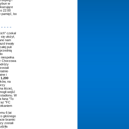
rybun w
okazujące
 o 22:00
w pamięć, bo
ich" czekał
się ułożył,
dane nam
azd trwały
ałej puli
przednią
do
 niespełna
 z Chorzowa
odróży
zostali
tatnio
tne i
o
1.200
ków, na
órzy
a liście),
mogli wejść
 stadionu. W
a fana "To
oraz "FC
potkaniem
emu 6 lat
zo głośnego
ucie bramki
zy zostali
udziła