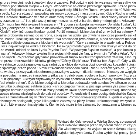
c przy tym głośnych śpiewów i dobrej zabawy. Pół godziny później wszyscy wyruszyli w ki
rtowani pod stadion miejski w Gdyni. Wchodzenie na obiekt przebiegło sprawnie. Przed pie
ach. Oficjalnie na sektorze w Gdyni pojawiło się
450
fanów Ruchu, w tym około 40 Widzewi
e osób, które z różnych powodów nie mogły zobaczyć meczu na żywo. Kibice Ruchu w sekt
fanów z Katowic "Katowice w tRasie" oraz małą fankę Górnego Śląska. Chorzowscy kibice zazn
zawsze tam..." i od pierwszej minuty meczu ruszyli z bardzo dobrym dopingiem. Arkowcy 
0 minuty fani Arki wywiesili transparent "Trybuna zamknięta na wniosek Donalda Tuska", k
 przy okrzykach "Piłka nożna dla kibiców" opuścili trybuny. Kibice chorzowskiego Ruchu prz
Kibole" i również opuścili sektor gości. Po 10 minutach kibice obu drużyn wrócili na sektory
nie próbowała zerwać go ochrona, co jej się nie udało i po chwili na sektorze pojawiło się ki
 będą, żadne Tuski się ich nie pozbędą", "Na stadionach piwa chcecie, a pod stadionem mandat
 "Zwalczyliście dopalacze z kibolami nie wygracie", "Kary za mówienie prawdy, tak w Polsce
ecz najważniejsza walka z kibolami". Po akcji protestacyjnej kibice obu drużyn wrócili do do
sze wierni i oddani po kres życia Psycho Fani", "W pewnym śląskim mieście", a pod koniec p
a na na". Arkowcy, którzy wywiesili na płotach kilkanaście flag, w tym m.in. "Wielka Arka", "Un
mi na kijach. Po przerwie gdynianie prowokowali fanów Ruchu transparentem "Wielka, silna, 
owane przez chorzowskich kibiców głośnym "Górny Śląsk" oraz "Polska bez Śląska". Gdy w 66
 sektorze gości zapanował szał radości, a kibice do końca dopingowali bez koszulek i gło
, śpiewając przez ponad 15 minut "Alealealealeoooooo Nasz Ruch Chorzów tylko on...", któr
y Arka w ciszy przeżywała nieuchronną porażkę w ważnym dla nich meczu. Niestety ze względ
ca pozostać na meczu i wspólnie z piłkarzami celebrować zdobycia trzech punktów. Tuż prz
ąc "Dziękujemy". Okrzyki zirytowanych wynikiem spotkania Arkowców zostały skwitowane pr
uf wiedersehen". Gdy kibice podążali w kierunku podstawionych autobusów, piłkarze po 
erunku pustego już sektora gości. Fani po zajęciu miejsc w pociągu wyruszyli z powrotem 
gnięte hamulce ręczne oraz dłuższy postój w Iławie spowodowany awarią trakcji, mocno się
apasu płynów niezbędnych do dalszej podróży. Po godzinie 8 rano pociąg dojechał do Katowi
azdowicze zameldowali się w Chorzowie Batorym. Pomimo trwającego blisko 35 godzin wyjazdu
dzonego w pociągach, gdyż kilka godzin zabawy na plaży i meczu rekompensuje wszystkie
tych, które wspomina się latami. Kto nie był, może tylko żałować, bo fanatyzmu w kilometra
Wyjazd do Kielc wypadł w Wielką Sobotę, co spowod
wielu kibiców stanęło przed wyborem "sacrum czy p
Ale wiadomym jest, że wyjazd to rzecz święta, dlateg
najwierniejszych fanów Ruchu wybór był prosty  jed