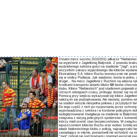
Ostatni mecz sezonu 2010/2011 piłkarze "Niebieskich
na wyjeździe z Jagiellonią Białystok. Z powodu brak
wydzielonego sektora gości na stadionie "Jagi", a pr
wszystkim zakazu wyjazdowego dla kibiców wydane
Ekstraklasę S.A. kibice Ruchu teoretycznie nie powin
się w stolicy Podlasia. Jak wiadomo, teoria to jedno,
drugie... Na mecz Jagiellonii z Ruchem na własna rę
środkami transportu dotarło blisko
50
fanów chorzow
klubu. Kibice "Niebieskich" pod stadionem pojawiali s
różnych odstępach czasu, próbując dostać się na ob
Pomocą przy wejściu wykazywali się kibice Jagielloni
należą im się podziękowania. Ale niestety, pomimo wi
na stadion weszła niespełna połowa z przybyłych f
Do tego część z nich po rozpoznaniu przez ochronę
wyprowadzona z sektora i w kordonie policyjnym dok
wylegitymowana! Inwigilacja na stadionie w Białymst
związana z wizytą policyjnych spottersów z komendy
którzy mieli ocenić stan bezpieczeństwa. W związku 
wpuszczeniem kibiców Ruchu oraz wobec ścisłej ws
władz białostockiego klubu z policją, najzagorzalsi f
zasiadający w młynie, postanowili nie wchodzić na st
"Jagi" zebrali się pod bramami i stamtąd wyrażali sw