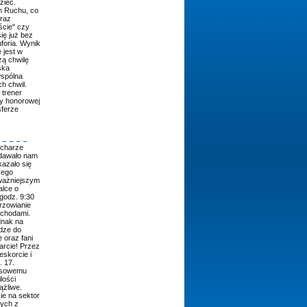
zieć.
om Ruchu, co
oraz
ście" czy
ię już bez
foria. Wynik
 jest w
zą chwilę
ska
wspólna
h chwil.
 trener
ny honorowej
sferze
ucharze
dawało nam
azało się
zego
jważniejszym
alce o
godz. 9:30
rzowianie
ochodami.
dnak na
odze do
 oraz fani
arcie! Przez
eskorcie i
 17.
zasowemu
lości
ążliwe.
ie na sektor
ych z