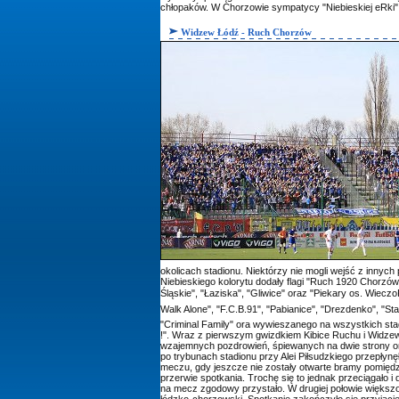
chłopaków. W Chorzowie sympatycy "Niebieskiej eRki" 
Widzew Łódź - Ruch Chorzów
okolicach stadionu. Niektórzy nie mogli wejść z innyc
Niebieskiego kolorytu dodały flagi "Ruch 1920 Chorzów"
Śląskie", "Łaziska", "Gliwice" oraz "Piekary os. Wieczo
Walk Alone", "F.C.B.91", "Pabianice", "Drezdenko", "St
"Criminal Family" ora wywieszanego na wszystkich
!". Wraz z pierwszym gwizdkiem Kibice Ruchu i Widzewa r
wzajemnych pozdrowień, śpiewanych na dwie strony ora
po trybunach stadionu przy Alei Piłsudzkiego przepłynę
meczu, gdy jeszcze nie zostały otwarte bramy pomiędz
przerwie spotkania. Trochę się to jednak przeciągało i d
na mecz zgodowy przystało. W drugiej połowie większ
łódzko-chorzowski. Spotkanie zakończyło się przyjacie