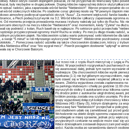
owy. Kibice odżyli i swoim dopingiem pokazali, że nie przyjechali do Warszawy tylko posied
kazał, były niezbędne w drugiej połowie. Doping kibiców najwyraźniej dobrze służył piłkarz
i opisać radości, jaka zapanowała wśród fanów "Niebieskich". Wprost proporcjonalnie do c
ał wśród stołecznych kibiców. Po stadionie coraz głośniej niosło się "W pewnym śląskim mie
tkowo atmosferę podkręcał spartański okrzyk "Auuu". Za moment większość fanów bawiła s
j bramce, a Piech podwyższył wynik na 3:2. Wśród kibiców i piłkarzy zapanowała ogromna eu
ni. Od momentu przejęcia prowadzenia murawa i trybuny należały już tylko do Ruchu. Nic nie
 sercami obecnych na meczu kibiców "Niebieskich" oraz momentem, kiedy "Żyleta" na dłużs
wali się podnieść z kolan, Ruch bawił się w najlepsze. Po sektorze gości przejechała "niebie
sędziego przypieczętował ogromny triumf Ruchu w stolicy. Po meczu długo trwała radość, 
ólnym przybiciem piątek. Na kibicowskim szlaku warto pokonywać setki kilometrów dla takic
i, a swoje "5 minut" w roli młynowego wykorzystał "Hetman". Wielokrotnie pozdrowiony został
 lololololo...". Pomeczowa radość udzieliła się także chorzowskim działaczom, którzy z trybu
wielka Niebieska eRka" oraz "kto wygrał mecz". Powrót pociągiem dosłownie "upłynął" w atmo
wała się w Chorzowie Batorym.
Już trzeci rok z rzędu Ruch mierzył się z Legią w P
Polski. W poprzednich rozgrywkach pucharowych u
się awansować dalej, jednak tym razem wyzwanie ok
trudniejsze. Dla chorzowskich kibiców wynik pierws
spotkania (1:1) nie był głównym wyznacznikiem, na
było stawić się w Warszawie i wspierać piłkarzy w w
awans. Zbiórka wyjazdowa została zaplanowana na 
na parkingu klubowym i chwilę po godzinie 11:00 cho
wyruszyli do stolicy 6 autokarami oraz kilkoma sam
Po drodze jeden z autokarów uległ drobnej awarii, je
krótkim postoju została ona szybko usunięta. Po dr
grupy wyjazdowej dołączyli kolejni chorzowscy kibice
Widzewa (40) i Elany (5), którym dziękujemy za wsp
Warszawę fani "Niebieskich" przejechali w policyjnej 
pod stadionem udało się zameldować już przed godz.
Wchodzenie na obiekt dzięki sporemu zapasowi c
przebiegało w miarę sprawnie, jednak przy większej i
przyjezdnych czekanie na wejście może stać się uci
Kibice dziesiątkami zostawali dopuszczani pod wejśc
gości. Każda osoba po sprawdzeniu danych osobow