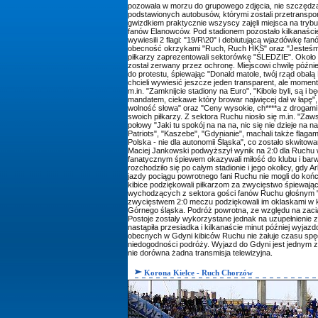
pozowała w morzu do grupowego zdjęcia, nie szczędzą
podstawionych autobusów, którymi zostali przetranspo
gwizdkiem praktycznie wszyscy zajęli miejsca na trybun
fanów Elanowców. Pod stadionem pozostało kilkanaści
wywiesili 2 flagi: "19/R\20" i debiutującą wjazdówkę 
obecność okrzykami "Ruch, Ruch HKS" oraz "Jesteśmy 
piłkarzy zaprezentowali sektorówkę "ŚLEDZIE". Około 1
został zerwany przez ochronę. Miejscowi chwilę później
do protestu, śpiewając "Donald matole, twój rząd obalą 
chcieli wywiesić jeszcze jeden transparent, ale momental
m.in. "Zamknijcie stadiony na Euro", "Kibole byli, są i
mandatem, ciekawe który browar najwięcej dał w łapę",
wolność słowa" oraz "Ceny wysokie, ch****a z drogami, l
swoich piłkarzy. Z sektora Ruchu niosło się m.in. "Zaw
połowy "Jaki tu spokój na na na, nic się nie dzieje na n
Patriots", "Kaszebe", "Gdynianie", machali także flaga
Polska - nie dla autonomii Śląska", co zostało skwit
Maciej Jankowski podwyższył wynik na 2:0 dla Ruchu w
fanatycznym śpiewem okazywali miłość do klubu i barw
rozchodziło się po całym stadionie i jego okolicy, gd
jazdy pociągu powrotnego fani Ruchu nie mogli do koń
kibice podziękowali piłkarzom za zwycięstwo śpiewaj
wychodzących z sektora gości fanów Ruchu głośnym "a
zwycięstwem 2:0 meczu podziękowali im oklaskami w ki
Górnego śląska. Podróż powrotna, ze względu na zacią
Postoje zostały wykorzystane jednak na uzupełnienie z
nastąpiła przesiadka i kilkanaście minut później wyj
obecnych w Gdyni kibiców Ruchu nie żałuje czasu spę
niedogodności podróży. Wyjazd do Gdyni jest jednym z 
nie dorówna żadna transmisja telewizyjna.
Korona Kielce - Ruch Chorzów