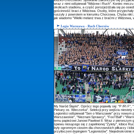
wraz z nimi odśpiewali "Widzew i Ruch". Koniec meczu
okolicach stadionu, a część porozjeżdżała się po osie
gościnność braci z Widzewa. Osoby, które przyjechały
ruszyły z powrotem w kierunku Chorzowa. Chyba nikt z
jak wiadomo "Wielki melanż trwa z braćmi z Widzewa, wó
Legia Warszawa - Ruch Chorzów
My Naród Śląski". Oprócz tego pojawiły się: "P /R\ F", 
Piekary os. Wieczorka". Selekcji przy wejściu niestety
Legioniści odśpiewali "Sen o Warszawie" przy nowym po
Warszawskie", "Nieznani Sprawcy", "FooTBall" i "Warrior
temu papieżowi Janowi Pawłowi II. Wraz z pierwszym g
śpiewu niosącego się z zapełnionej "Żylety", kibice Ru
były ogromnym ciosem dla chorzowskich piłkarzy i kibic
przytłoczeni dopingiem "Legionistów". Niejednokrotnie 