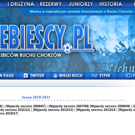
Witamy w największym serwisie internetowym o Ruchu Chorzów - 
Sezon 2010/2011
6
] | [
Wyjazdy sezonu 2006/07
] | [
Wyjazdy sezonu 2007/08
] [
Wyjazdy sezonu 2008/09
] | [
dy sezonu 2011/12
] | [
Wyjazdy sezonu 2012/13
] | [
Wyjazdy sezonu 2013/14
| [
Wyjazdy 
nu 2016/17
]