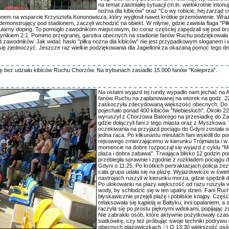
na temat zaistniałej sytuacji (m.in. wielokrotnie intonuj
nożna dla kibiców" oraz "Co wy robicie, hej zarząd 
dionem na wsparcie Krzysztofa Kononowicza, który wygłosił nawet krótkie przemówienie. Wra
onstrujący pod stadionem, zaczęli wchodzić na obiekt. W młynie, gdzie zawisła flaga "Pił
 regularny doping. To pomogło zawodnikom miejscowym, bo coraz częściej zapędzali się pod b
ynikiem 2:1. Pomimo przegranej, garstka obecnych na stadionie fanów Ruchu podziękowała
 zawodników. Jak widać hasło "piłka nożna dla kibiców" nie jest przypadkowym sloganem i 
się zjednoczyć. Jeszcze raz wielkie podziękowania dla Jagiellonii za okazaną pomoc tego dn
bez udziału kibiców Ruchu Chorzów. Na trybunach zasiadło 15.000 fanów "Kolejorza".
Na ostatni wyjazd tej rundy wypadło nam jechać na A
fanów Ruchu na zaplanowanej na wtorek na godz. 22
zaskoczyła zdecydowaną większość obecnych. Do
pojechało ponad 400 kibiców "Niebieskich". Około 22
wyruszył z Chorzowa Batorego na przesiadkę do Zaw
gdzie dołączyli fani z tego miasta oraz z Myszkowa.
oczekiwania na przyjazd pociągu do Gdyni została 
jedna raca. Po kilkunastu minutach fani wsiedli do po
rejsowego zmierzającemu w kierunku Trójmiasta i w
momencie na dobre rozpoczął się wyjazd z cyklu "M
plaża i dobra zabawa". Trwająca blisko 12 godzin po
przebiegła sprawnie i zgodnie z rozkładem pociągu d
Gdyni o 11:25. Po krótkich pertraktacjach policja zez
cała grupa udała się na plażę. Wyjazdowicze w świe
nastrojach ruszyli w kierunku morza, gdzie spędzili 
Po ulokowaniu na plaży większość od razu ruszyła 
wody, by schłodzić się w ten upalny dzień. Fani Ruc
błyskawicznie przejęli plażę i pobliskie knajpy. Częś
relaksowała się kąpielą w Bałtyku, inni opalaniem, a
raczyła się po prostu pięknymi widokami, popijając z
Nie zabrakło osób, które aktywnie pożytkowały czas
siatkówkę, czy też próbując swoje techniki podrywu
obecnych plażowiczkach :-) O 13:30 większość osób