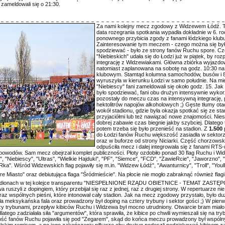
zameldowali się o 21:30.
Za nami kolejny mecz zgodowy z Widzewem Łódź. 
data rozegrania spotkania wypadła dokładnie w 6. ro
ponownego przybicia zgody z fanami łódzkiego klubu
Zainteresowanie tym meczem - czego można się by
spodziewać - było ze strony fanów Ruchu spore. Cz
"Niebieskich" udała się do Łodzi już w piątek, by ro
integrację z Widzewiakami. Główna zbiórka wyjazdo
natomiast zaplanowana na sobotę na godz. 10:30 na
klubowym. Stamtąd kolumna samochodów, busów i 
wyruszyła w kierunku Łodzi w samo południe. Na mi
"Niebiescy" fani zameldowali się około godz. 15. Ja
było spodziewać, fani obu drużyn intensywnie wykor
pozostały do meczu czas na intensywną integrację, 
hektolitrów napojów alkoholowych ;) Gęste tłumy ota
wokół stadionu, gdzie była okazja spotkać się ze sta
przyjaciółmi lub też nawiązać nowe znajomości. Nies
dobrej zabawie czas biegnie jakby szybciej. Dlatego 
potem trzeba się było przenieść na stadion. Z
1.500
do Łodzi fanów Ruchu większość zasiadła w sektorz
oraz w buforze od strony Niciarki. Część chorzowsk
odpuściła mecz i dalej integrowała się z fanami RTS-
h powodów. Sam mecz obejrzał komplet publiczności. Płoty ozdobiło ponad 30 flag Ruchu i Wi
, "Niebiescy", "Ultras", "Wielkie Hajduki", "PF", "Siemce", "FCD", "ZawieRcie", "Jaworzno", 
Rka". Wśród Widzewskich flag pojawiły się m.in. "Widzew Łódź", "Awanturnicy", "Troll", "Youl
are Miasto" oraz debiutująca flaga "Śródmieście". Na płocie nie mogło zabraknąć również flag
 stadionach w tej kolejce transparentu "NIESPEŁNIONE RZĄDU OBIETNICE - TEMAT ZASTĘ
uszyli z dopingiem, który przebijał się raz z jednej, raz z drugiej strony. W repertuarze nie
z wspólnych pieśni, które intonował cały stadion. Jak na mecz zgodowy przystało, było d
ła meksykańska fala oraz prowadzony był doping na cztery trybuny i sektor gości ;) W pierw
y trybunami, przepływ kibiców Ruchu i Widzewa był mocno utrudniony. Otwarcie bram miało
latego zadziałała siła "argumentów", która sprawiła, że kibice po chwili wymieszali się na try
ość fanów Ruchu pojawiła się pod "Zegarem", skąd do końca meczu prowadzony był wspóln
lskim remisem, a po jego zakończeniu piłkarze obu drużyn podeszli podziękować kibicom za