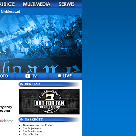
Niebiescy.pl
REKLAMA
Wyjazdy
sezonu
NA SKRÓTY
Terminarz meczów Ruchu
Runda jesienna
Runda wiosenna
Kadra Ruchu