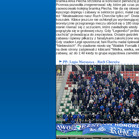
bramka Arka Piecha strzelona w końcówce pierwszej poł
Przerwa pozwoliła zregenerować siły, które jak czas po
zaowocowało kolejną bramką Piecha. Nie da się słowam
lepszego dopingu i zabawy w sektorze gości, malał zap
też "Alealeaaleooo nasz Ruch Chorzów tylko on". Doda
koszulek. Kibice jeszcze nie ochłonęli po wyrównujące
teoretycznie przegranego meczu obrócił się o 180 stop
stanie równać się z uczuciem, które zawładnęło wtedy
pogrążyła się w grobowej ciszy. Gdy "Legioniści" próbo
ciuchcia" prowadząca do zwycięstwa. Ostatni gwizdek 
zabawa i śpiewy piłkarzy z fanatykami zakończone wsp
Gdy stadion Legii opustoszał, fani Ruchu nadal śpiewal
"Niebieskich". Po stadionie niosło się "Waldek Fornalik
na dwie strony zaśpiewali z kibicami "Wielka, wielka, 
zabawy, aż do 1:40 kiedy to grupa wyjazdowa zameldo
PP: Legia Warszawa - Ruch Chorzów