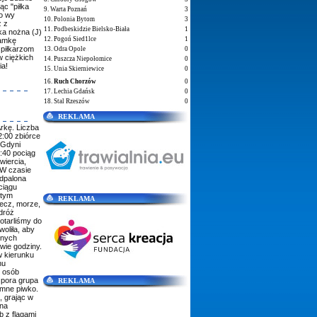
ąc "piłka
9. Warta Poznań
3
co wy
10. Polonia Bytom
3
z z
11. Podbeskidzie Bielsko-Biała
1
ka nożna (J)
12. Pogoń Sied1lce
1
ramkę
 piłkarzom
13. Odra Opole
0
w ciężkich
14. Puszcza Niepołomice
0
ia!
15. Unia Skierniewice
0
16.
Ruch Chorzów
0
17. Lechia Gdańsk
0
18. Stal Rzeszów
0
REKLAMA
rkę. Liczba
:00 zbiórce
 Gdyni
:40 pociąg
iercia,
 W czasie
odpalona
ciągu
 tym
REKLAMA
ecz, morze,
dróż
otarliśmy do
woliła, aby
tnych
dwie godziny.
w kierunku
hu
ć osób
 spora grupa
REKLAMA
imne piwko.
, grając w
 na
 z flagami