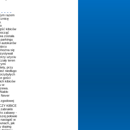
Tym razem
cznicę
.
ło
ęść kibiców
zpocząć
wa została
 parkingu
8 autokarów
ejscu
k można się
zystywali
przy użyciu
czały teren
rymi
tety, przy
też niedługo
przybyłych
e gości
ich kibiców
u w
dzewa.
"Nakło
l Never
i zgodowej
PCZY KIBICE
 zabrakło
użo zabawy -
szej połowie
 nastąpić w
bunach, jak
y doping
 doping i