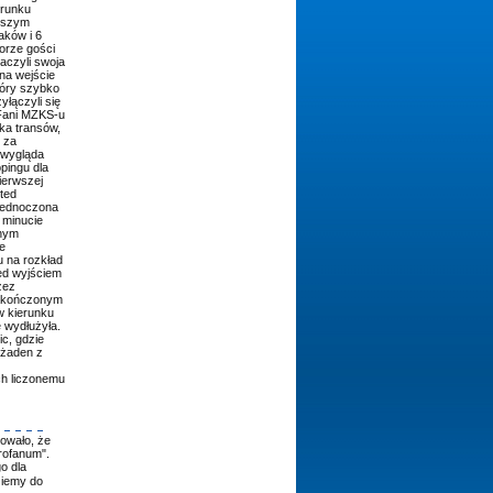
erunku
rwszym
aków i 6
orze gości
aczyli swoja
na wejście
tóry szybko
yłączyli się
. Fani MZKS-u
lka transów,
 za
 wygląda
pingu dla
ierwszej
ited
zjednoczona
 minucie
śnym
e
u na rozkład
ed wyjściem
zez
zakończonym
w kierunku
 wydłużyła.
c, gdzie
 żaden z
ch liczonemu
owało, że
rofanum".
o dla
ziemy do