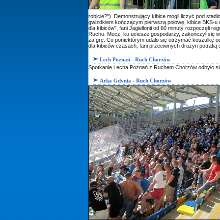
robicie?"). Demonstrujący kibice mogli liczyć pod sta
gwizdkiem kończącym pierwszą połowę, kibice BKS-u dem
dla kibiców", fani Jagiellonii od 60 minuty rozpoczęli
Ruchu. Mecz, ku uciesze gospodarzy, zakończył się w
za grę. Co poniektórym udało się otrzymać koszulkę od
dla kibiców czasach, fani przeciwnych drużyn potrafią 
Lech Poznań - Ruch Chorzów
Spotkanie Lecha Poznań z Ruchem Chorzów odbyło się 
Arka Gdynia - Ruch Chorzów