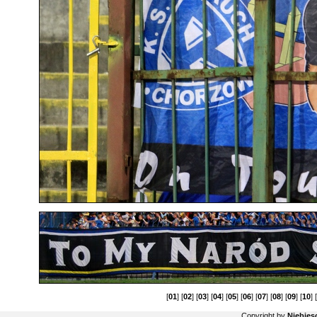
[
01
] [
02
] [
03
] [
04
] [
05
] [
06
] [
07
] [
08
] [
09
] [
10
] 
Copyright by
Niebiesc