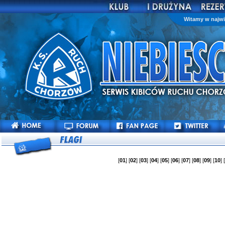
Witamy w najwi
[
01
] [
02
] [
03
] [
04
] [
05
] [
06
] [
07
] [
08
] [
09
] [
10
] 