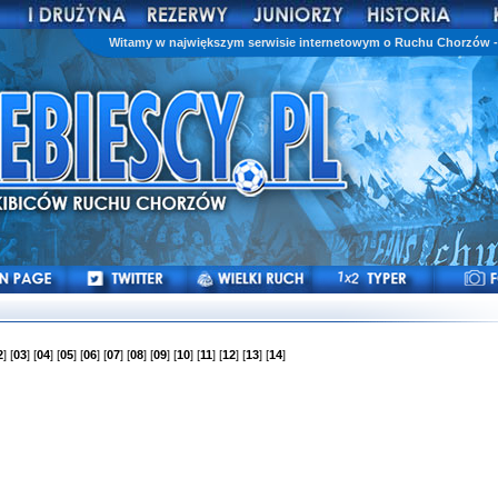
Witamy w największym serwisie internetowym o Ruchu Chorzów - 
2
] [
03
] [
04
] [
05
] [
06
] [
07
] [
08
] [
09
] [
10
] [
11
] [
12
] [
13
] [
14
]