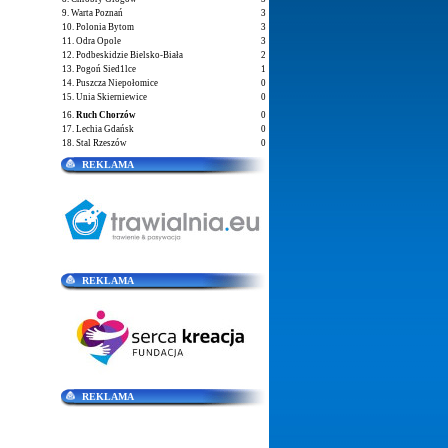
9. Warta Poznań
3
10. Polonia Bytom
3
11. Odra Opole
3
12. Podbeskidzie Bielsko-Biała
2
13. Pogoń Sied1lce
1
14. Puszcza Niepołomice
0
15. Unia Skierniewice
0
16.
Ruch Chorzów
0
17. Lechia Gdańsk
0
18. Stal Rzeszów
0
REKLAMA
REKLAMA
REKLAMA