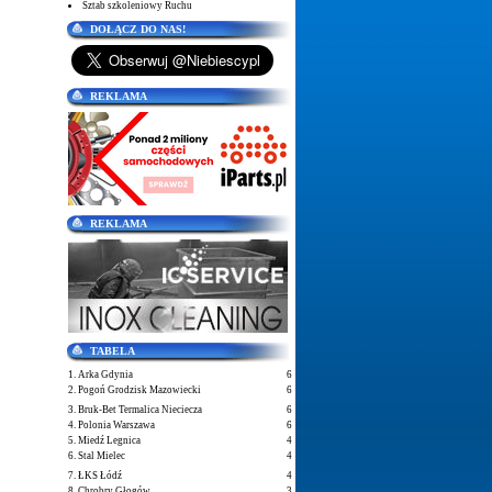
Sztab szkoleniowy Ruchu
DOŁĄCZ DO NAS!
REKLAMA
REKLAMA
TABELA
1. Arka Gdynia
6
2. Pogoń Grodzisk Mazowiecki
6
3. Bruk-Bet Termalica Nieciecza
6
4. Polonia Warszawa
6
5. Miedź Legnica
4
6. Stal Mielec
4
7. ŁKS Łódź
4
8. Chrobry Głogów
3