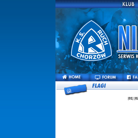
[
01
] [
0