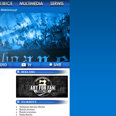
Niebiescy.pl
REKLAMA
NA SKRÓTY
Terminarz meczów Ruchu
Runda jesienna
Runda wiosenna
Kadra Ruchu