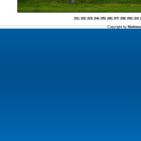
[
01
] [
02
] [
03
] [
04
] [
05
] [
06
] [
07
] [
08
] [
09
] [
10
] 
Copyright by
Niebiesc