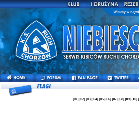
Witamy w najwi
[
01
] [
02
] [
03
] [
04
] [
05
] [
06
] [
07
] [
08
] [
09
] [
10
] 