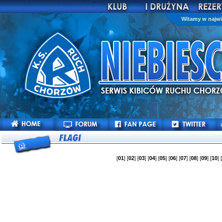
Witamy w najwi
[
01
] [
02
] [
03
] [
04
] [
05
] [
06
] [
07
] [
08
] [
09
] [
10
] 