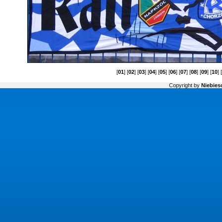
[
01
] [
02
] [
03
] [
04
] [
05
] [
06
] [
07
] [
08
] [
09
] [
10
] 
Copyright by
Niebiesc