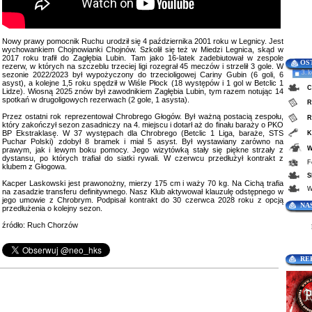
Nowy prawy pomocnik Ruchu urodził się 4 października 2001 roku w Legnicy. Jest
wychowankiem Chojnowianki Chojnów. Szkolił się też w Miedzi Legnica, skąd w
2017 roku trafił do Zagłębia Lubin. Tam jako 16-latek zadebiutował w zespole
OS
rezerw, w których na szczeblu trzeciej ligi rozegrał 45 meczów i strzelił 3 gole. W
3. 
sezonie 2022/2023 był wypożyczony do trzecioligowej Cariny Gubin (6 goli, 6
asyst), a kolejne 1,5 roku spędził w Wiśle Płock (18 występów i 1 gol w Betclic 1
C
Lidze). Wiosną 2025 znów był zawodnikiem Zagłębia Lubin, tym razem notując 14
spotkań w drugoligowych rezerwach (2 gole, 1 asysta).
R
Przez ostatni rok reprezentował Chrobrego Głogów. Był ważną postacią zespołu,
R
który zakończył sezon zasadniczy na 4. miejscu i dotarł aż do finału baraży o PKO
BP Ekstraklasę. W 37 występach dla Chrobrego (Betclic 1 Liga, baraże, STS
K
Puchar Polski) zdobył 8 bramek i miał 5 asyst. Był wystawiany zarówno na
W
prawym, jak i lewym boku pomocy. Jego wizytówką stały się piękne strzały z
dystansu, po których trafiał do siatki rywali. W czerwcu przedłużył kontrakt z
F
klubem z Głogowa.
S
Kacper Laskowski jest prawonożny, mierzy 175 cm i waży 70 kg. Na Cichą trafia
W
na zasadzie transferu definitywnego. Nasz Klub aktywował klauzulę odstępnego w
jego umowie z Chrobrym. Podpisał kontrakt do 30 czerwca 2028 roku z opcją
NA
przedłużenia o kolejny sezon.
źródło: Ruch Chorzów
RE