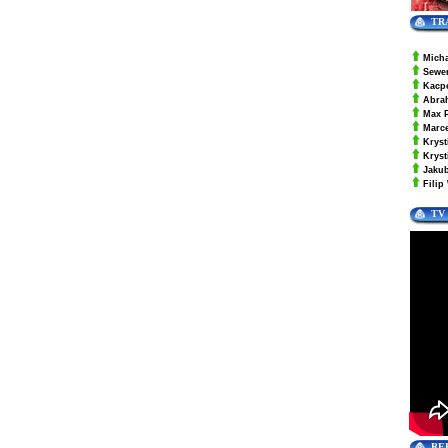
TR
Mich
Sewe
Kacp
Abra
Max 
Marc
Kryst
Krys
Jaku
Filip
TV
RE