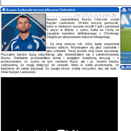
N
Kacper Laskowski nowym piłkarzem Niebieskich
Data: 07.07.26; 19:22 Dodał:
Neo
Nowym zawodnikiem Ruchu Chorzów został
Kacper Laskowski. 24-letni boczny pomocnik,
który w minionym sezonie strzelił 7 goli i zanotował
5 asyst w Betclic 1 Lidze, trafia na Cichą na
zasadzie transferu definitywnego z Chrobrego
Głogów po aktywowaniu klauzuli odstępnego.
- Za mną owocny rok, który będę wspominał
bardzo dobrze. Rozwinąłem się jako zawodnik i
jako człowiek. Teraz przede mną nowe wyzwania.
Podopie
Poczułem bardzo dużą satysfakcję, gdy dowiedziałem się o zainteresowaniu
Ruchu Ch
Ruchu. Dokładnie prześwietliłem temat i podjąłem świadomą decyzję – z
przekonaniem, że zyska na tym zarówno Ruch, jak i ja. Jestem bardzo
gości str
zadowolony, że mogę dołączyć do zespołu. Mam w sobie przekonanie, że
RE
będziemy do siebie pasowali. Ze swojej strony zrobię wszystko, aby tak było -
mówi Kacper Laskowski.