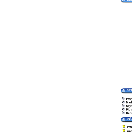
ST
Patr
Mar
Szy
Piot
Den
ŻÓ
Pat
And