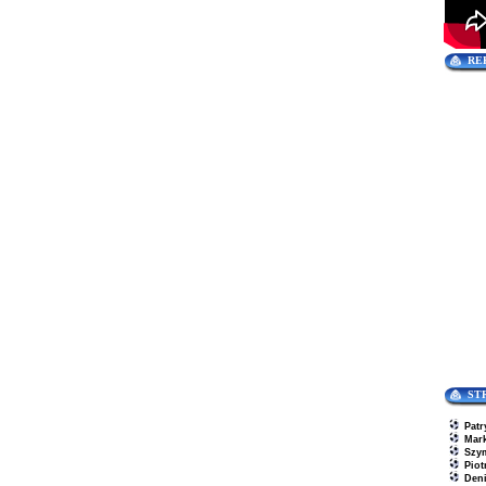
RE
ST
Patr
Mar
Szy
Piot
Den