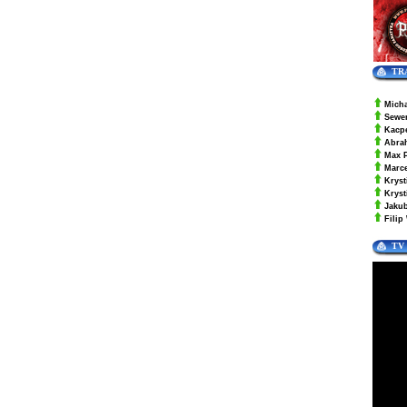
TR
Mich
Sewe
Kacp
Abra
Max 
Marc
Kryst
Krys
Jaku
Filip
TV