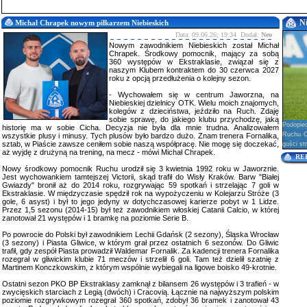
N
Michał Chrapek nowym piłkarzem Niebieskich
Data: 09.06.26; 19:34 Dodał:
Neo
Nowym zawodnikiem Niebieskich został Michał
Chrapek. Środkowy pomocnik, mający za sobą
360 występów w Ekstraklasie, związał się z
naszym Klubem kontraktem do 30 czerwca 2027
roku z opcją przedłużenia o kolejny sezon.
- Wychowałem się w centrum Jaworzna, na
Niebieskiej dzielnicy OTK. Wielu moich znajomych,
kolegów z dzieciństwa, jeździło na Ruch. Zdaję
sobie sprawę, do jakiego klubu przychodzę, jaką
Podopie
historię ma w sobie Cicha. Decyzja nie była dla mnie trudna. Analizowałem
Ruchu Ch
wszystkie plusy i minusy. Tych plusów było bardzo dużo. Znam trenera Fornalika,
sztab, w Piaście zawsze ceniłem sobie naszą współpracę. Nie mogę się doczekać,
gości str
aż wyjdę z drużyną na trening, na mecz - mówi Michał Chrapek.
RE
Nowy środkowy pomocnik Ruchu urodził się 3 kwietnia 1992 roku w Jaworznie.
Jest wychowankiem tamtejszej Victorii, skąd trafił do Wisły Kraków. Barw "Białej
Gwiazdy" bronił aż do 2014 roku, rozgrywając 59 spotkań i strzelając 7 goli w
Ekstraklasie. W międzyczasie spędził rok na wypożyczeniu w Kolejarzu Stróże (3
gole, 6 asyst) i był to jego jedyny w dotychczasowej karierze pobyt w 1 Lidze.
Przez 1,5 sezonu (2014-15) był też zawodnikiem włoskiej Catanii Calcio, w której
zanotował 21 występów i 1 bramkę na poziomie Serie B.
Po powrocie do Polski był zawodnikiem Lechii Gdańsk (2 sezony), Śląska Wrocław
(3 sezony) i Piasta Gliwice, w którym grał przez ostatnich 6 sezonów. Do Gliwic
trafił, gdy zespół Piasta prowadził Waldemar Fornalik. Za kadencji trenera Fornalika
rozegrał w gliwickim klubie 71 meczów i strzelił 6 goli. Tam też dzielił szatnię z
Martinem Konczkowskim, z którym wspólnie wybiegali na ligowe boisko 49-krotnie.
Ostatni sezon PKO BP Ekstraklasy zamknął z bilansem 26 występów i 3 trafień - w
zwycięskich starciach z Legią (dwóch) i Cracovią. Łącznie na najwyższym polskim
poziomie rozgrywkowym rozegrał 360 spotkań, zdobył 36 bramek i zanotował 43