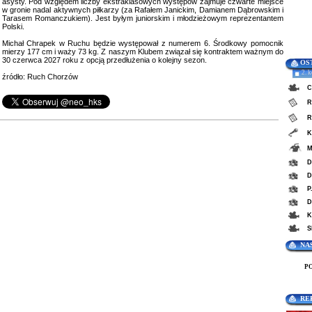
asysty. Pod względem liczby ekstraklasowych występów zajmuje czwarte miejsce
w gronie nadal aktywnych piłkarzy (za Rafałem Janickim, Damianem Dąbrowskim i
Tarasem Romanczukiem). Jest byłym juniorskim i młodzieżowym reprezentantem
Polski.
Michał Chrapek w Ruchu będzie występował z numerem 6. Środkowy pomocnik
mierzy 177 cm i waży 73 kg. Z naszym Klubem związał się kontraktem ważnym do
30 czerwca 2027 roku z opcją przedłużenia o kolejny sezon.
OS
2. 
źródło: Ruch Chorzów
C
R
R
K
M
D
D
P
D
K
S
NA
P
RE