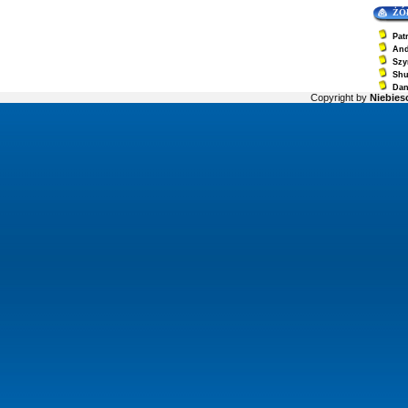
ŻÓ
Pat
And
Szy
Sh
Dan
Copyright by
Niebiesc