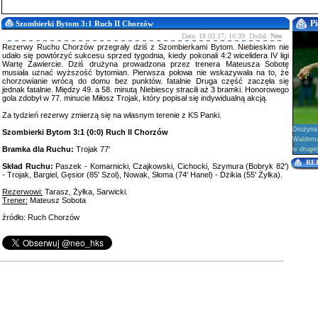
Pi
Szombierki Bytom 3:1 Ruch II Chorzów
Data: 18.03.17; 16:39 Dodał:
Neo
Rezerwy Ruchu Chorzów przegrały dziś z Szombierkami Bytom. Niebieskim nie
udało się powtórzyć sukcesu sprzed tygodnia, kiedy pokonali 4:2 wicelidera IV ligi
Wartę Zawiercie. Dziś drużyna prowadzona przez trenera Mateusza Sobotę
musiała uznać wyższość bytomian. Pierwsza połowa nie wskazywała na to, że
chorzowianie wrócą do domu bez punktów. fatalnie Druga część zaczęła się
jednak fatalnie. Między 49. a 58. minutą Niebiescy stracili aż 3 bramki. Honorowego
gola zdobył w 77. minucie Miłosz Trojak, który popisał się indywidualną akcją.
Za tydzień rezerwy zmierzą się na własnym terenie z KS Panki.
Drużyna
Szombierki Bytom 3:1 (0:0) Ruch II Chorzów
Waldema
Bramka dla Ruchu:
Trojak 77'
w drugie
RE
Skład Ruchu:
Paszek - Komarnicki, Czajkowski, Cichocki, Szymura (Bobryk 82')
- Trojak, Bargiel, Gęsior (85' Szol), Nowak, Słoma (74' Hanel) - Dżikia (55' Żyłka).
Rezerwowi:
Tarasz, Żyłka, Sarwicki.
Trener:
Mateusz Sobota
źródło: Ruch Chorzów