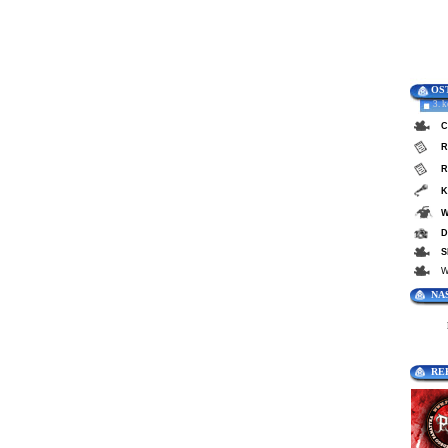
OS
3. 
C
R
R
K
W
D
S
W
NA
RE