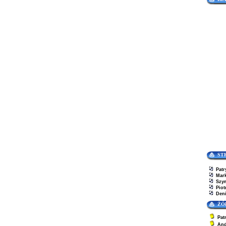
ST
Patr
Mar
Szy
Piot
Den
ŻÓ
Pat
And