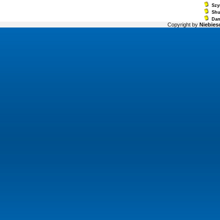
Szy
Sh
Dan
Copyright by
Niebiesc