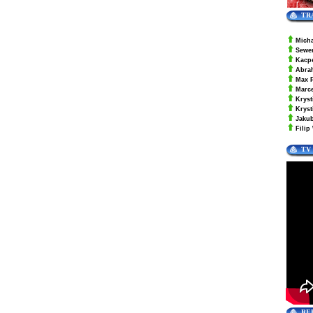
TR
Mich
Sewe
Kacp
Abra
Max 
Marc
Kryst
Krys
Jaku
Filip
TV
RE