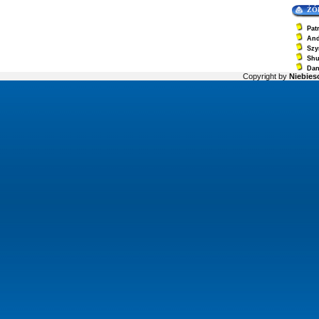
ŻÓ
Pat
And
Szy
Sh
Dan
Copyright by
Niebiesc