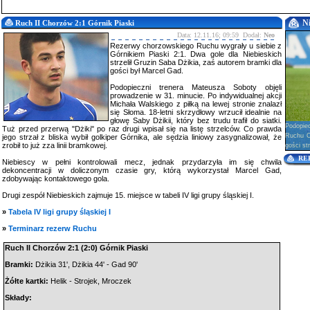
N
Ruch II Chorzów 2:1 Górnik Piaski
Data: 12.11.16; 09:59 Dodał:
Neo
Rezerwy chorzowskiego Ruchu wygrały u siebie z
Górnikiem Piaski 2:1. Dwa gole dla Niebieskich
strzelił Gruzin Saba Dżikia, zaś autorem bramki dla
gości był Marcel Gad.
Podopieczni trenera Mateusza Soboty objęli
prowadzenie w 31. minucie. Po indywidualnej akcji
Michała Walskiego z piłką na lewej stronie znalazł
się Słoma. 18-letni skrzydłowy wrzucił idealnie na
głowę Saby Dżikii, który bez trudu trafił do siatki.
Podopie
Tuż przed przerwą "Dżiki" po raz drugi wpisał się na listę strzelców. Co prawda
Ruchu Ch
jego strzał z bliska wybił golkiper Górnika, ale sędzia liniowy zasygnalizował, że
zrobił to już zza linii bramkowej.
gości str
RE
Niebiescy w pełni kontrolowali mecz, jednak przydarzyła im się chwila
dekoncentracji w doliczonym czasie gry, którą wykorzystał Marcel Gad,
zdobywając kontaktowego gola.
Drugi zespół Niebieskich zajmuje 15. miejsce w tabeli IV ligi grupy śląskiej I.
»
Tabela IV ligi grupy śląskiej I
»
Terminarz rezerw Ruchu
Ruch II Chorzów 2:1 (2:0) Górnik Piaski
Bramki:
Dżikia 31', Dżikia 44' - Gad 90'
Żółte kartki:
Helik - Strojek, Mroczek
Składy: