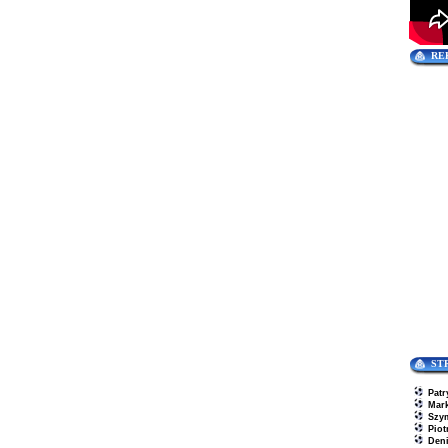
RE
ST
Patr
Mar
Szy
Piot
Den