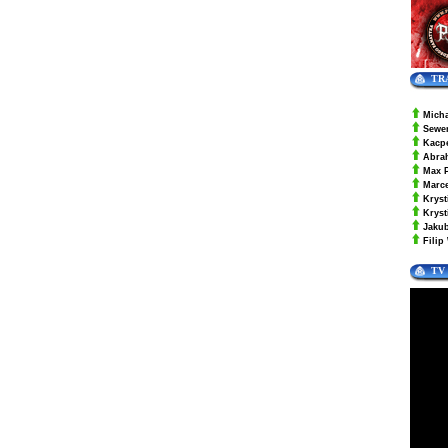
TR
Mich
Sewe
Kacp
Abra
Max 
Marc
Kryst
Krys
Jaku
Filip
TV