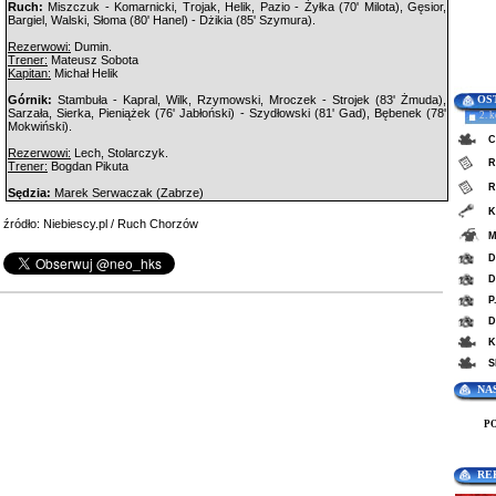
Ruch:
Miszczuk - Komarnicki, Trojak, Helik, Pazio - Żyłka (70' Milota), Gęsior,
Bargiel, Walski, Słoma (80' Hanel) - Dżikia (85' Szymura).
Rezerwowi:
Dumin.
Trener:
Mateusz Sobota
Kapitan:
Michał Helik
Górnik:
Stambuła - Kapral, Wilk, Rzymowski, Mroczek - Strojek (83' Żmuda),
OS
Sarzała, Sierka, Pieniążek (76' Jabłoński) - Szydłowski (81' Gad), Bębenek (78'
2. 
Mokwiński).
C
Rezerwowi:
Lech, Stolarczyk.
R
Trener:
Bogdan Pikuta
R
Sędzia:
Marek Serwaczak (Zabrze)
K
źródło: Niebiescy.pl / Ruch Chorzów
M
D
D
P
D
K
S
NA
P
RE