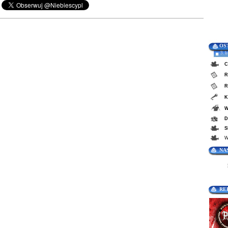
OS
3. 
C
R
R
K
W
D
S
W
NA
RE