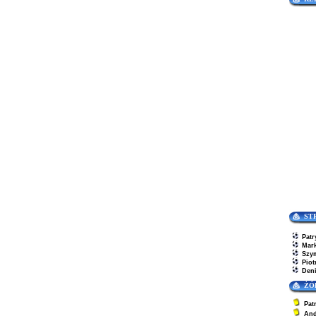
ST
Patr
Mar
Szy
Piot
Den
ŻÓ
Pat
And