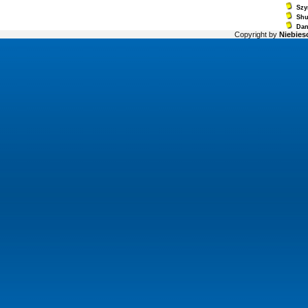
Szy
Sh
Dan
Copyright by
Niebiesc