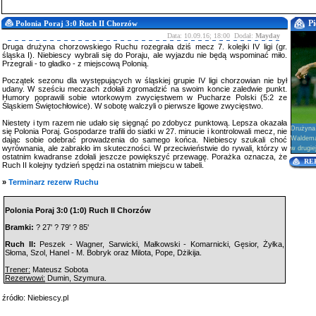
Pi
Polonia Poraj 3:0 Ruch II Chorzów
Data: 10.09.16; 18:00 Dodał:
Mayday
Druga drużyna chorzowskiego Ruchu rozegrała dziś mecz 7. kolejki IV ligi (gr.
śląska I). Niebiescy wybrali się do Poraju, ale wyjazdu nie będą wspominać miło.
Przegrali - to gładko - z miejscową Polonią.
Początek sezonu dla występujących w śląskiej grupie IV ligi chorzowian nie był
udany. W sześciu meczach zdołali zgromadzić na swoim koncie zaledwie punkt.
Humory poprawili sobie wtorkowym zwycięstwem w Pucharze Polski (5:2 ze
Śląskiem Świętochłowice). W sobotę walczyli o pierwsze ligowe zwycięstwo.
Niestety i tym razem nie udało się sięgnąć po zdobycz punktową. Lepsza okazała
Drużyna
się Polonia Poraj. Gospodarze trafili do siatki w 27. minucie i kontrolowali mecz, nie
Waldema
dając sobie odebrać prowadzenia do samego końca. Niebiescy szukali choć
wyrównania, ale zabrakło im skuteczności. W przeciwieństwie do rywali, którzy w
w drugie
ostatnim kwadranse zdołali jeszcze powiększyć przewagę. Porażka oznacza, że
RE
Ruch II kolejny tydzień spędzi na ostatnim miejscu w tabeli.
»
Terminarz rezerw Ruchu
Polonia Poraj 3:0 (1:0) Ruch II Chorzów
Bramki:
? 27' ? 79' ? 85'
Ruch II:
Peszek - Wagner, Sarwicki, Małkowski - Komarnicki, Gęsior, Żyłka,
Słoma, Szol, Hanel - M. Bobryk oraz Milota, Pope, Dżikija.
Trener:
Mateusz Sobota
Rezerwowi:
Dumin, Szymura.
źródło: Niebiescy.pl