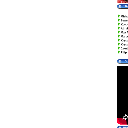
TR
Mich
Sewe
Kacp
Abra
Max 
Marc
Kryst
Krys
Jaku
Filip
TV
RE