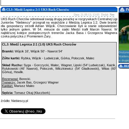
Pi
CLJ: Miedź Legnica 2:1 UKS Ruch Chorzów
Data: 21.09.13; 13:03 Dodał:
Neo
UKS Ruch Chorzów odnotował swoją drugą porażkę w rozgrywkach Centralnej Ligi
Juniorów. "Niebiescy" przegrali na wyjeździe z Miedzią Legnica 1:2. Dwie bramki
dla gospodarzy strzelił Adrian Wójcik. Chorzowianie byli w stanie odpowiedzieć
tylko jednym golem. W 54. minucie do siatki Miedzi trafił Marcin Nawrot. W
najbliższej kolejce podopiecznych trenerów Jacka Basa i Grzegorza Wagnera
czeka potyczka z Promieniem Żary.
CLJ: Miedź Legnica 2:1 (1:0) UKS Ruch Chorzów
Bramki:
Wójcik 16', Wójcik 50' - Nawrot 54'
Drużyna
Waldema
Żółte kartki:
Rybka, Wójcik - Ludwiczak, Górka, Poloczek, Malec
w drugie
Skład Ruchu:
Syga - Gorczycki, Malec, Wagner, Lipski (54' Ludwiczak), Kaizik,
RE
Rylukowski (46' Nawrot), Poloczek, Wilczkiewicz (54' Gładkowski), Witas (60'
Górka), Hewlik.
Rezerwowi:
Borecki.
Trenerzy:
Jacek Bas, Grzegorz Wagner
Kapitan:
Mariusz Malec
Sędzia:
Tomasz Okaj (Kluczbork)
źródło: Niebiescy.pl