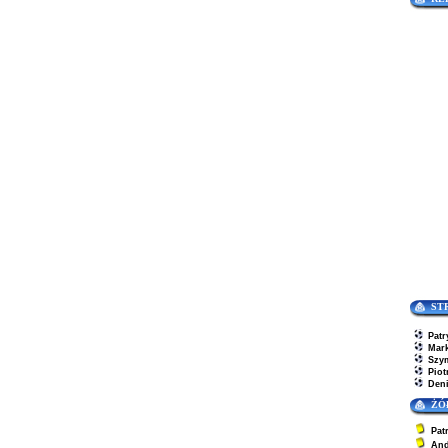
ST
Patr
Mar
Szy
Piot
Den
ŻÓ
Pat
And