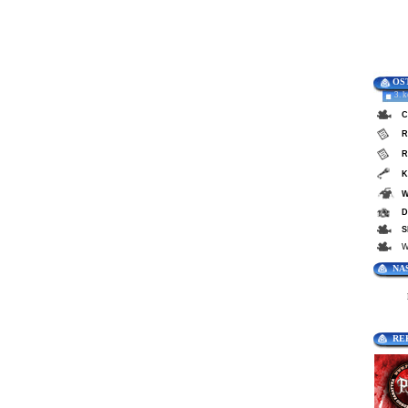
OS
3. 
C
R
R
K
W
D
S
W
NA
RE