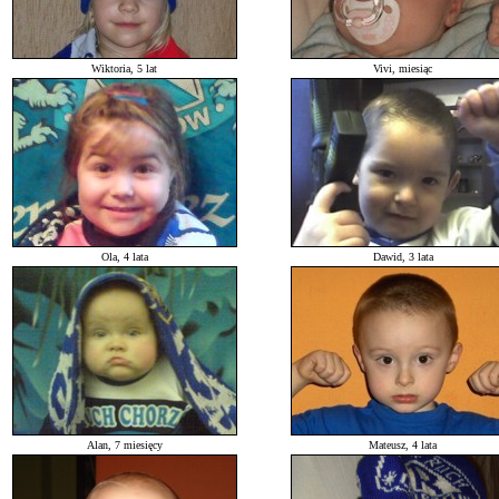
Wiktoria, 5 lat
Vivi, miesiąc
Ola, 4 lata
Dawid, 3 lata
Alan, 7 miesięcy
Mateusz, 4 lata