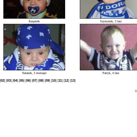
Kacperek
Szymonek, 3 lata
Natanek, 3 miesiące
Patryk, 4 lata
[
02
] [
03
] [
04
] [
05
] [
06
] [
07
] [
08
] [
09
] [
10
] [
11
] [
12
] [
13
]