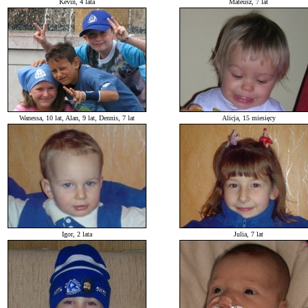
Kevin, 4 lata
Mateusz, 7 lat
Wanessa, 10 lat, Alan, 9 lat, Dennis, 7 lat
Alicja, 15 miesięcy
Igor, 2 lata
Julia, 7 lat