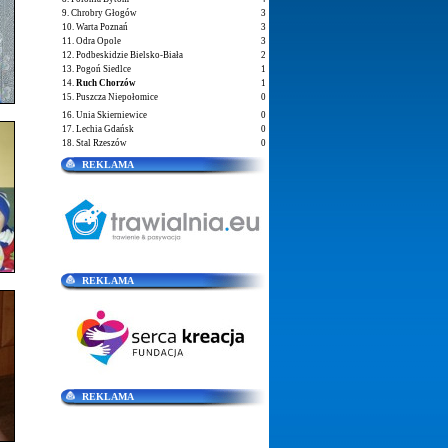
9. Chrobry Głogów
3
10. Warta Poznań
3
11. Odra Opole
3
12. Podbeskidzie Bielsko-Biała
2
13. Pogoń Siedlce
1
14.
Ruch Chorzów
1
15. Puszcza Niepołomice
0
16. Unia Skierniewice
0
17. Lechia Gdańsk
0
18. Stal Rzeszów
0
REKLAMA
REKLAMA
REKLAMA