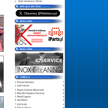
Sztab szkoleniowy Ruchu
DOŁĄCZ DO NAS!
REKLAMA
REKLAMA
TABELA
1. Polonia Warszawa
7
2. Arka Gdynia
6
3. Pogoń Grodzisk Mazowiecki
6
4. Bruk-Bet Termalica Nieciecza
6
5. Miedź Legnica
4
6. Stal Mielec
4
7. ŁKS Łódź
4
8. Polonia Bytom
4