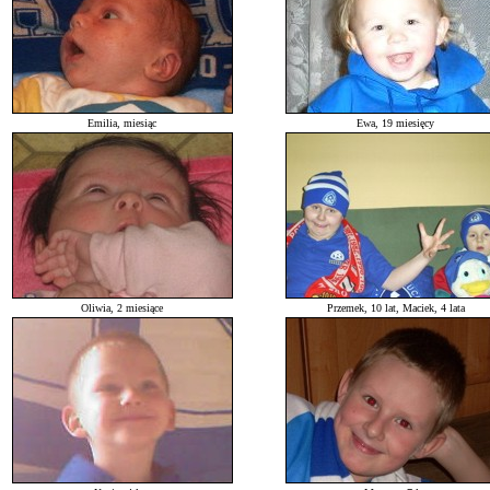
Emilia, miesiąc
Ewa, 19 miesięcy
Oliwia, 2 miesiące
Przemek, 10 lat, Maciek, 4 lata