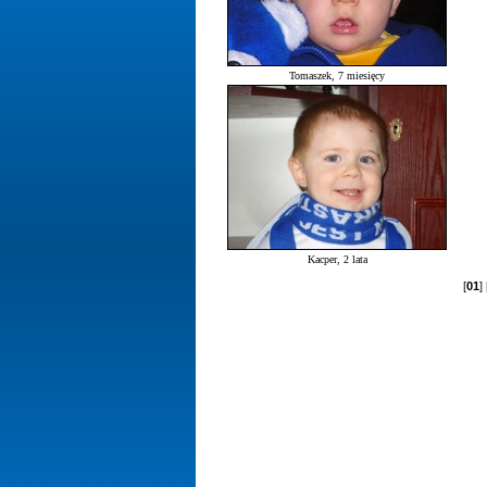
Tomaszek, 7 miesięcy
Kacper, 2 lata
[
01
] 