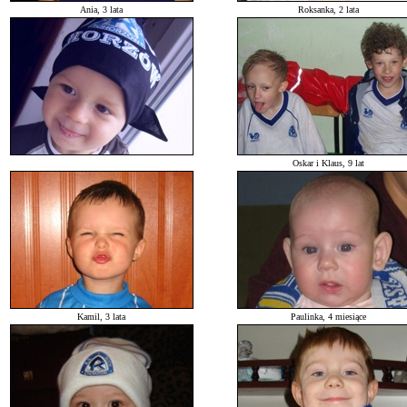
Ania, 3 lata
Roksanka, 2 lata
Oskar i Klaus, 9 lat
Kamil, 3 lata
Paulinka, 4 miesiące