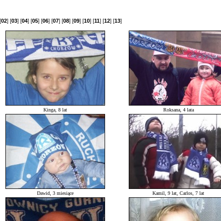
[
02
] [
03
] [
04
] [
05
] [
06
] [
07
] [
08
] [
09
] [
10
] [
11
] [
12
] [
13
]
Kinga, 8 lat
Roksana, 4 lata
Dawid, 3 miesiące
Kamil, 9 lat, Carlos, 7 lat