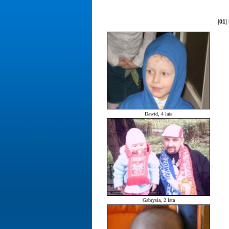
[
01
] 
Dawid, 4 lata
Gabrysia, 2 lata