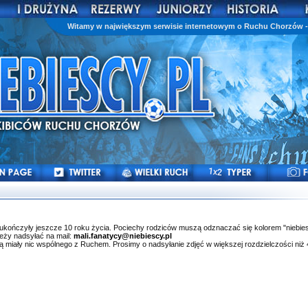
Witamy w największym serwisie internetowym o Ruchu Chorzów - 
ie ukończyły jeszcze 10 roku życia. Pociechy rodziców muszą odznaczać się kolorem "niebie
leży nadsyłać na mail:
mali.fanatycy@niebiescy.pl
ą miały nic wspólnego z Ruchem. Prosimy o nadsyłanie zdjęć w większej rozdzielczości niż