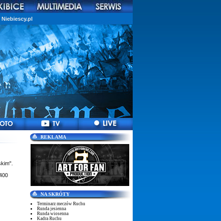
Niebiescy.pl
REKLAMA
skim".
 400
NA SKRÓTY
Terminarz meczów Ruchu
Runda jesienna
Runda wiosenna
Kadra Ruchu