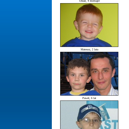
Oskar, 4 miesiące
Mateusz, 2 lata
Paweł, 6 lat