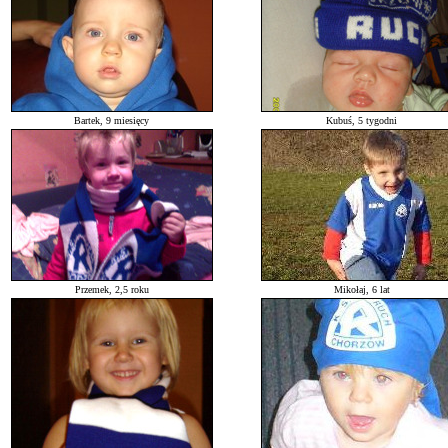
Bartek, 9 miesięcy
Kubuś, 5 tygodni
Przemek, 2,5 roku
Mikołaj, 6 lat