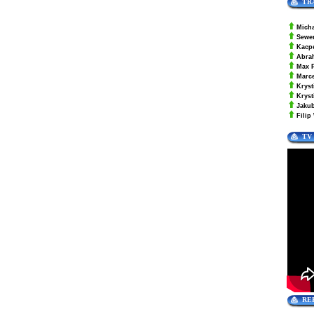
TR
Mich
Sewe
Kacp
Abra
Max 
Marc
Kryst
Krys
Jaku
Filip
TV
RE