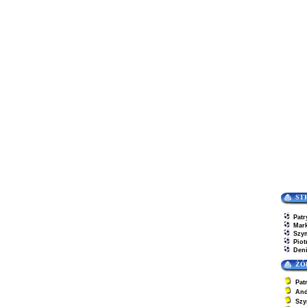
ST
Patr
Mar
Szy
Piot
Den
ŻÓ
Pat
And
Szy