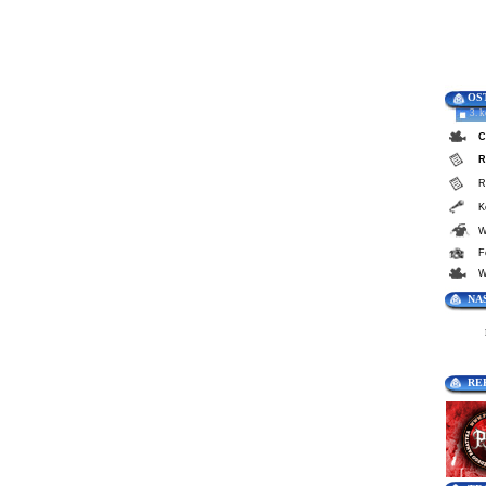
OS
3. 
C
R
R
K
W
F
W
NA
RE