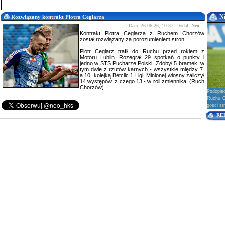
N
Rozwiązany kontrakt Piotra Ceglarza
Data: 26.06.26; 10:37 Dodał:
Neo
Kontrakt Piotra Ceglarza z Ruchem Chorzów
został rozwiązany za porozumieniem stron.
Piotr Ceglarz trafił do Ruchu przed rokiem z
Motoru Lublin. Rozegrał 29 spotkań o punkty i
jedno w STS Pucharze Polski. Zdobył 5 bramek, w
tym dwie z rzutów karnych - wszystkie między 7.
a 10. kolejką Betclic 1 Ligi. Minionej wiosny zaliczył
14 występów, z czego 13 - w roli zmiennika. (Ruch
Chorzów)
Podopie
Ruchu Ch
gości str
RE