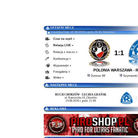
OSTATNI MECZ
3. kolejka I ligi - 07.08.2026 r. godz. 20:30, Warszawa
Czas na szpil »
Relacja LIVE »
1:1
Relacja z meczu »
Konferencja »
Wypowiedzi »
POLONIA WARSZAWA - 
Fotogaleria »
Durmus 69'
Szymanski 
Wideo »
NASTĘPNY MECZ
RUCH CHORZÓW - LECHIA GDAŃSK
:
ul. Katowicka 10, Chorzów
14.08.2026 r. godz. 21:00
REKLAMA