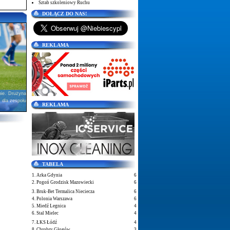
Sztab szkoleniowy Ruchu
DOŁĄCZ DO NAS!
REKLAMA
nie. Drużyna
 dla zespołu
REKLAMA
TABELA
1. Arka Gdynia
6
2. Pogoń Grodzisk Mazowiecki
6
3. Bruk-Bet Termalica Nieciecza
6
4. Polonia Warszawa
6
5. Miedź Legnica
4
6. Stal Mielec
4
7. ŁKS Łódź
4
8. Chrobry Głogów
3