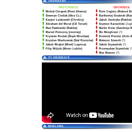
TRANSFERY
PRZYCHODZĄ
ODCHODZĄ
Michał Chrapek
(Piast Gliwice)
Piotr Ceglarz (Rekord Bi
Seweryn Cieślak
(Skra Cz.)
Bartłomiej Gradecki (Ra
Kacper Laskowski
(Chrobry)
Jakub Jendryka (Raków)
Abraham del Moral
(CD Teruel)
Szymon Karasiński
(Zagł
Max Pawłowski
(Raków)
Marko Kolar (Sandecja 
Marcel Potoczny
(rezerwy)
Mo Mezghrani
(?)
Krystian Rostek
(Śląsk Wrocław)
Dominik Preisler (Artis 
Krystian Wachowiak
(Stal Rzeszów)
Mateusz Szwoch
(?)
Jakub Wrąbel
(Miedź Legnica)
Jakub Szymański
(?)
Filip Wójcik
(Motor Lublin)
Przemysław Szymiński
(?
Max Watson
(?)
TV NIEBIESCY
REKLAMA