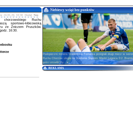
Niebiescy wciąż bez punktów
ta: 24.05.26; 10:30 Dodał:
Neo
w chorzowskiego Ruchu
zą sportowo-kibicowską
zu ze Zniczem Pruszków.
godz. 16:30.
acebooku
tterze
Podopieczni trenera Waldemara Fornalika przegrali drugi mecz w sezo
Ruchu Chorzów uległa na Stadionie Śląskim Miedzi Legnica 0:2. Bramki
gości strzelili My...
»
REKLAMA