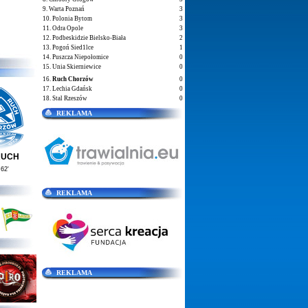
9. Warta Poznań
3
10. Polonia Bytom
3
11. Odra Opole
3
12. Podbeskidzie Bielsko-Biała
2
13. Pogoń Sied1lce
1
14. Puszcza Niepołomice
0
15. Unia Skierniewice
0
16.
Ruch Chorzów
0
17. Lechia Gdańsk
0
18. Stal Rzeszów
0
REKLAMA
RUCH
62'
REKLAMA
REKLAMA