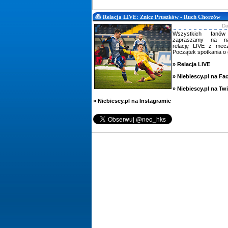
Relacja LIVE: Znicz Pruszków - Ruch Chorzów
Da
Wszystkich fanó
zapraszamy na nas
relację LIVE z mec
Początek spotkania o 
»
Relacja LIVE
»
Niebiescy.pl na F
»
Niebiescy.pl na Twi
»
Niebiescy.pl na Instagramie