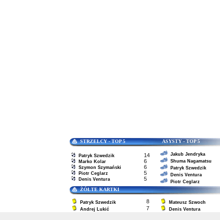
STRZELCY - TOP 5 ASYSTY - TOP 5
Jakub Jendryka
14
Patryk Szwedzik
6
Shuma Nagamatsu
Marko Kolar
6
Szymon Szymański
Patryk Szwedzik
5
Piotr Ceglarz
Denis Ventura
5
Denis Ventura
Piotr Ceglarz
ŻÓŁTE KARTKI
8
Patryk Szwedzik
Mateusz Szwoch
7
Andrej Lukić
Denis Ventura
6
Szymon Szymański
Szymon Karasiński