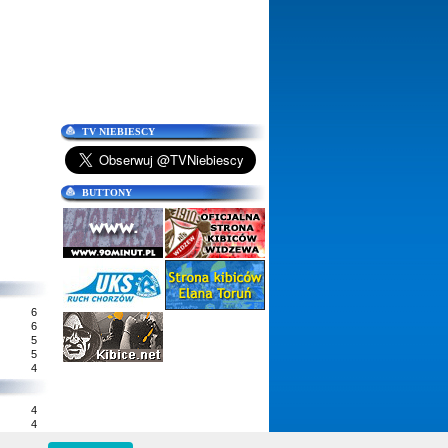
TV NIEBIESCY
BUTTONY
6
6
5
5
4
4
4
3