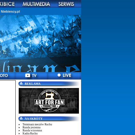
Niebiescy.pl
REKLAMA
NA SKRÓTY
Terminarz meczów Ruchu
Runda jesienna
Runda wiosenna
Kadra Ruchu