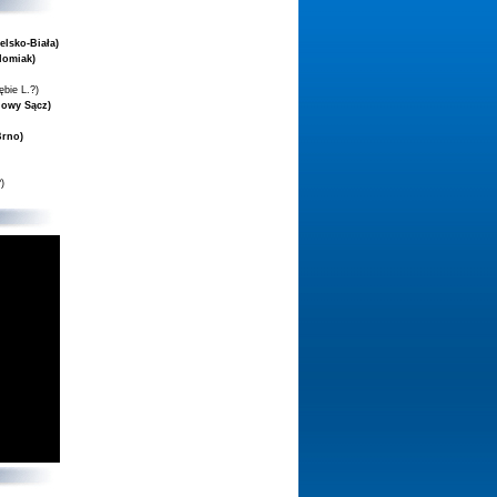
elsko-Biała)
domiak)
ębie L.?)
Nowy Sącz)
Brno)
)