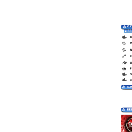
OS
3. 
C
R
R
K
W
F
S
W
NA
RE