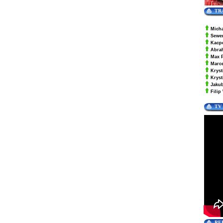
TR
Mich
Sewe
Kacp
Abra
Max 
Marc
Kryst
Krys
Jaku
Filip
TV
RE