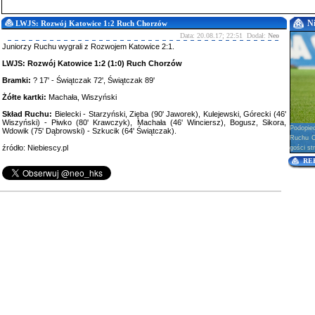
N
LWJS: Rozwój Katowice 1:2 Ruch Chorzów
Data: 20.08.17; 22:51 Dodał:
Neo
Juniorzy Ruchu wygrali z Rozwojem Katowice 2:1.
LWJS: Rozwój Katowice 1:2 (1:0) Ruch Chorzów
Bramki:
? 17' - Świątczak 72', Świątczak 89'
Żółte kartki:
Machała, Wiszyński
Skład Ruchu:
Bielecki - Starzyński, Zięba (90' Jaworek), Kulejewski, Górecki (46'
Wiszyński) - Piwko (80' Krawczyk), Machała (46' Winciersz), Bogusz, Sikora,
Podopie
Wdowik (75' Dąbrowski) - Szkucik (64' Świątczak).
Ruchu Ch
źródło: Niebiescy.pl
gości str
RE