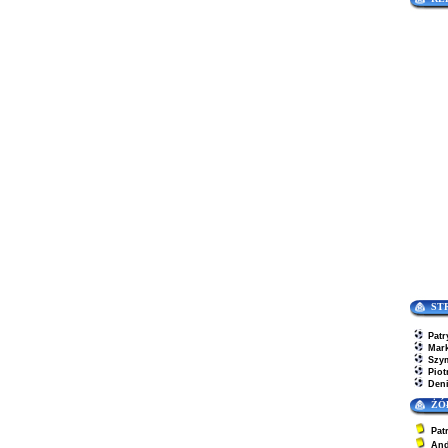
ST
Patr
Mar
Szy
Piot
Den
ŻÓ
Pat
And