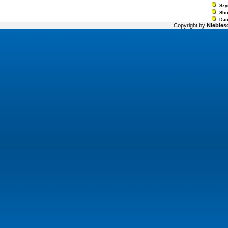
Szy
Sh
Dan
Copyright by
Niebiesc