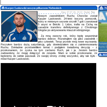
N
Kacper Laskowski nowym piłkarzem Niebieskich
Data: 07.07.26; 19:22 Dodał:
Neo
Nowym zawodnikiem Ruchu Chorzów został
Kacper Laskowski. 24-letni boczny pomocnik,
który w minionym sezonie strzelił 7 goli i zanotował
5 asyst w Betclic 1 Lidze, trafia na Cichą na
zasadzie transferu definitywnego z Chrobrego
Głogów po aktywowaniu klauzuli odstępnego.
- Za mną owocny rok, który będę wspominał
bardzo dobrze. Rozwinąłem się jako zawodnik i
jako człowiek. Teraz przede mną nowe wyzwania.
Podopie
Poczułem bardzo dużą satysfakcję, gdy dowiedziałem się o zainteresowaniu
Ruchu Ch
Ruchu. Dokładnie prześwietliłem temat i podjąłem świadomą decyzję – z
przekonaniem, że zyska na tym zarówno Ruch, jak i ja. Jestem bardzo
gości str
zadowolony, że mogę dołączyć do zespołu. Mam w sobie przekonanie, że
RE
będziemy do siebie pasowali. Ze swojej strony zrobię wszystko, aby tak było -
mówi Kacper Laskowski.