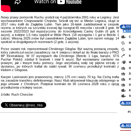
Nowy prawy pomocnik Ruchu urodził się 4 października 2001 roku w Legnicy. Jest
wychowankiem Chojnowianki Chojnów. Szkolił się też w Miedzi Legnica, skąd w
2017 roku trafił do Zagłębia Lubin. Tam jako 16-latek zadebiutował w zespole
OS
rezerw, w których na szczeblu trzeciej ligi rozegrał 45 meczów i strzelił 3 gole. W
2. 
sezonie 2022/2023 był wypożyczony do trzecioligowej Cariny Gubin (6 goli, 6
asyst), a kolejne 1,5 roku spędził w Wiśle Płock (18 występów i 1 gol w Betclic 1
C
Lidze). Wiosną 2025 znów był zawodnikiem Zagłębia Lubin, tym razem notując 14
spotkań w drugoligowych rezerwach (2 gole, 1 asysta).
R
Przez ostatni rok reprezentował Chrobrego Głogów. Był ważną postacią zespołu,
R
który zakończył sezon zasadniczy na 4. miejscu i dotarł aż do finału baraży o PKO
BP Ekstraklasę. W 37 występach dla Chrobrego (Betclic 1 Liga, baraże, STS
K
Puchar Polski) zdobył 8 bramek i miał 5 asyst. Był wystawiany zarówno na
M
prawym, jak i lewym boku pomocy. Jego wizytówką stały się piękne strzały z
dystansu, po których trafiał do siatki rywali. W czerwcu przedłużył kontrakt z
D
klubem z Głogowa.
D
Kacper Laskowski jest prawonożny, mierzy 175 cm i waży 70 kg. Na Cichą trafia
P
na zasadzie transferu definitywnego. Nasz Klub aktywował klauzulę odstępnego w
jego umowie z Chrobrym. Podpisał kontrakt do 30 czerwca 2028 roku z opcją
D
przedłużenia o kolejny sezon.
K
źródło: Ruch Chorzów
S
NA
P
RE