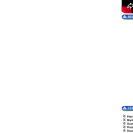
RE
ST
Patr
Mar
Szy
Piot
Den