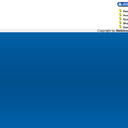
ŻÓ
Pat
And
Szy
Sh
Dan
Copyright by
Niebiesc