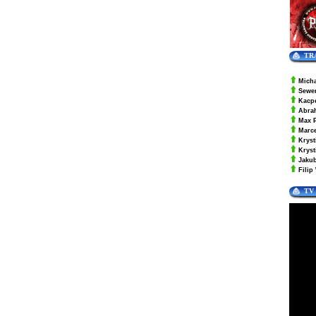
TR
Mich
Sewe
Kacp
Abra
Max 
Marc
Kryst
Krys
Jaku
Filip
TV