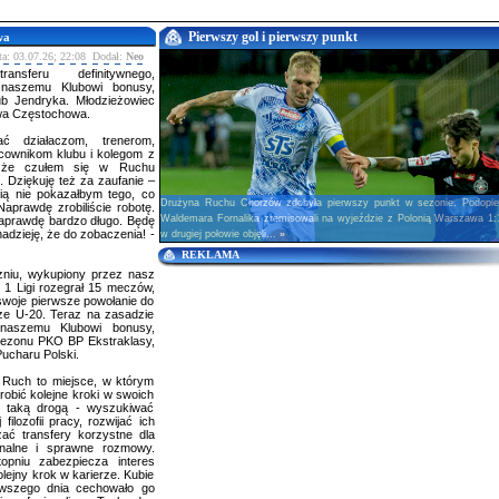
Pierwszy gol i pierwszy punkt
wa
ta: 03.07.26; 22:08 Dodał:
Neo
nsferu definitywnego,
 naszemu Klubowi bonusy,
b Jendryka. Młodzieżowiec
wa Częstochowa.
ć działaczom, trenerom,
cownikom klubu i kolegom z
ie, że czułem się w Ruchu
 Dziękuję też za zaufanie –
ią nie pokazałbym tego, co
Drużyna Ruchu Chorzów zdobyła pierwszy punkt w sezonie. Podopiec
Naprawdę zrobiliście robotę.
Waldemara Fornalika zremisowali na wyjeździe z Polonią Warszawa 1:
naprawdę bardzo długo. Będę
adzieję, że do zobaczenia! -
w drugiej połowie objęli...
»
REKLAMA
zniu, wykupiony przez nasz
c 1 Ligi rozegrał 15 meczów,
a swoje pierwsze powołanie do
rze U-20. Teraz na zasadzie
ż naszemu Klubowi bonusy,
sezonu PKO BP Ekstraklasy,
 Pucharu Polski.
e Ruch to miejsce, w którym
robić kolejne kroki w swoich
ż taką drogą - wyszukiwać
ilozofii pracy, rozwijać ich
ać transfery korzystne dla
onalne i sprawne rozmowy.
pniu zabezpiecza interes
lejny krok w karierze. Kubie
wszego dnia cechowało go