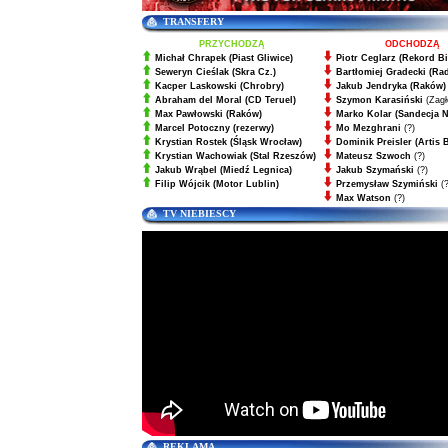
TRANSFERY
PRZYCHODZĄ
ODCHODZĄ
Michał Chrapek
(Piast Gliwice)
Piotr Ceglarz (Rekord Bi
Seweryn Cieślak
(Skra Cz.)
Bartłomiej Gradecki (Ra
Kacper Laskowski
(Chrobry)
Jakub Jendryka (Raków)
Abraham del Moral
(CD Teruel)
Szymon Karasiński
(Zagł
Max Pawłowski
(Raków)
Marko Kolar (Sandecja 
Marcel Potoczny
(rezerwy)
Mo Mezghrani
(?)
Krystian Rostek
(Śląsk Wrocław)
Dominik Preisler (Artis 
Krystian Wachowiak
(Stal Rzeszów)
Mateusz Szwoch
(?)
Jakub Wrąbel
(Miedź Legnica)
Jakub Szymański
(?)
Filip Wójcik
(Motor Lublin)
Przemysław Szymiński
(?
Max Watson
(?)
TV NIEBIESCY
REKLAMA