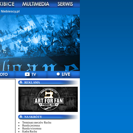
Niebiescy.pl
REKLAMA
NA SKRÓTY
Terminarz meczów Ruchu
Runda jesienna
Runda wiosenna
Kadra Ruchu