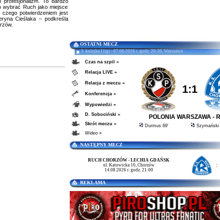
 profesjonalizm. To bardzo
o wybrać Ruch jako miejsce
, czego potwierdzeniem jest
eryna Cieślaka – podkreśla
rzów.
OSTATNI MECZ
3. kolejka I ligi - 07.08.2026 r. godz. 20:30, Warszawa
Czas na szpil »
Relacja LIVE »
Relacja z meczu »
1:1
Konferencja »
Wypowiedzi »
D. Sobociński »
POLONIA WARSZAWA - 
Skrót meczu »
Durmus 69'
Szymański 
Wideo »
NASTĘPNY MECZ
RUCH CHORZÓW - LECHIA GDAŃSK
:
ul. Katowicka 10, Chorzów
14.08.2026 r. godz. 21:00
REKLAMA