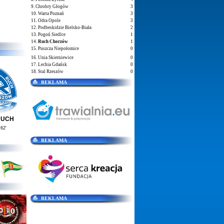
9. Chrobry Głogów
3
10. Warta Poznań
3
11. Odra Opole
3
12. Podbeskidzie Bielsko-Biała
2
13. Pogoń Siedlce
1
14.
Ruch Chorzów
1
15. Puszcza Niepołomice
0
16. Unia Skierniewice
0
17. Lechia Gdańsk
0
18. Stal Rzeszów
0
REKLAMA
RUCH
62'
REKLAMA
REKLAMA