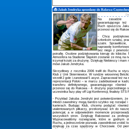
Jakub Jendryka sprzedany do Rakowa Częstocho
Da
Na zasadzie tra
gwarantującego też
Ruch opuszcza Jaku
przenosi się do Rako
- Chcę podziękowa
członkom sztabu, pra
szatni. Sprawiliśc
naprawdę komfortowo.
bez niego z pewnośc
potrafię. Osobne podziękowania kieruję do kibiców. 
Atmosfera na Stadionie Śląskim zostanie ze mną na 
trzymał kciuki za drużynę. Dziękuję Niebiescy i mam n
mówi Jakub Jendryka.
Skrzydłowy z rocznika 2006 trafił do Ruchu w styc
Klub z Unii Skierniewice. W rundzie wiosennej Betcli
strzelił 2 gole i zanotował 5 asyst. Zapracował też n
reprezentacji Polski – w marcu zadebiutował w kad
transferu definitywnego, gwarantującego równie
przenosi się do Rakowa - 4. drużyny poprzedniego 
uczestnika fazy play off Ligi Konferencji, finalisty STS
- Przykład Jakuba Jendryki jest potwierdzeniem, ż
młodzi zawodnicy mogą bardzo szybko się rozwijać i 
karierach. Budując Klub, chcemy podążać równie
utalentowanych piłkarzy, przekonywać ich do naszej f
potencjał, a w odpowiednim momencie przeprowadz
wszystkich stron. Dziękuję Rakowowi za profesj
Wypracowaliśmy rozwiązanie, które w godnym sto
Ruchu, a jednocześnie pozwala zawodnikowi zrobić ko
dziękuję za czas spędzony w Chorzowie. Od pier