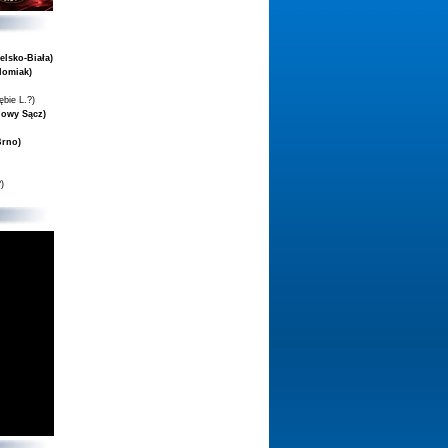
elsko-Biała)
domiak)
ębie L.?)
Nowy Sącz)
Brno)
)