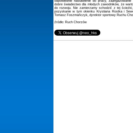
odpowiednie nastawienie do pracy, zaangażowanie i
dobre świadectwo dla młodych zawodników, że wart
do rozwoju. Nie zamierzamy schodzić z tej ścieżki
pozyskanie w tym okienku Krystiana Rostka i Sew
Tomasz Foszmańczyk, dyrektor sportowy Ruchu Cho
źródło: Ruch Chorzów