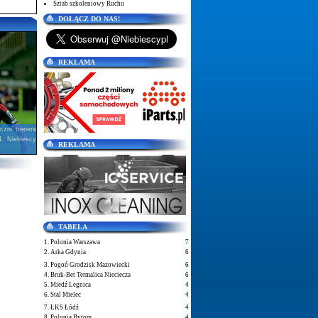
Sztab szkoleniowy Ruchu
DOŁĄCZ DO NAS!
REKLAMA
zni trenera
1. Niebiescy
REKLAMA
TABELA
1. Polonia Warszawa
7
2. Arka Gdynia
6
3. Pogoń Grodzisk Mazowiecki
6
4. Bruk-Bet Termalica Nieciecza
6
5. Miedź Legnica
4
6. Stal Mielec
4
7. ŁKS Łódź
4
8. Polonia Bytom
4