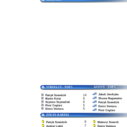
STRZELCY - TOP 5 ASYSTY - TOP 5
Jakub Jendryka
14
Patryk Szwedzik
6
Shuma Nagamatsu
Marko Kolar
6
Szymon Szymański
Patryk Szwedzik
5
Piotr Ceglarz
Denis Ventura
5
Denis Ventura
Piotr Ceglarz
ŻÓŁTE KARTKI
8
Patryk Szwedzik
Mateusz Szwoch
7
Andrej Lukić
Denis Ventura