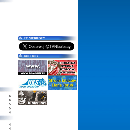
TV NIEBIESCY
BUTTONY
6
6
5
5
4
4
4