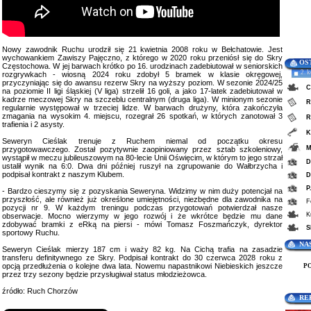
Nowy zawodnik Ruchu urodził się 21 kwietnia 2008 roku w Bełchatowie. Jest
wychowankiem Zawiszy Pajęczno, z którego w 2020 roku przeniósł się do Skry
OS
Częstochowa. W jej barwach krótko po 16. urodzinach zadebiutował w seniorskich
2. 
rozgrywkach - wiosną 2024 roku zdobył 5 bramek w klasie okręgowej,
przyczyniając się do awansu rezerw Skry na wyższy poziom. W sezonie 2024/25
C
na poziomie II ligi śląskiej (V liga) strzelił 16 goli, a jako 17-latek zadebiutował w
kadrze meczowej Skry na szczeblu centralnym (druga liga). W minionym sezonie
R
regularnie występował w trzeciej lidze. W barwach drużyny, która zakończyła
zmagania na wysokim 4. miejscu, rozegrał 26 spotkań, w których zanotował 3
R
trafienia i 2 asysty.
K
Seweryn Cieślak trenuje z Ruchem niemal od początku okresu
M
przygotowawczego. Został pozytywnie zaopiniowany przez sztab szkoleniowy,
wystąpił w meczu jubileuszowym na 80-lecie Unii Oświęcim, w którym to jego strzał
D
ustalił wynik na 6:0. Dwa dni później ruszył na zgrupowanie do Wałbrzycha i
podpisał kontrakt z naszym Klubem.
D
P
- Bardzo cieszymy się z pozyskania Seweryna. Widzimy w nim duży potencjał na
przyszłość, ale również już określone umiejętności, niezbędne dla zawodnika na
F
pozycji nr 9. W każdym treningu podczas przygotowań potwierdzał nasze
K
obserwacje. Mocno wierzymy w jego rozwój i że wkrótce będzie mu dane
zdobywać bramki z eRką na piersi - mówi Tomasz Foszmańczyk, dyrektor
S
sportowy Ruchu.
NA
Seweryn Cieślak mierzy 187 cm i waży 82 kg. Na Cichą trafia na zasadzie
transferu definitywnego ze Skry. Podpisał kontrakt do 30 czerwca 2028 roku z
opcją przedłużenia o kolejne dwa lata. Nowemu napastnikowi Niebieskich jeszcze
P
przez trzy sezony będzie przysługiwał status młodzieżowca.
źródło: Ruch Chorzów
RE