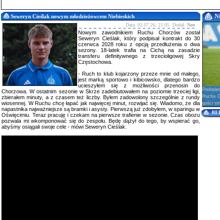
N
Seweryn Cieślak nowym młodzieżowcem Niebieskich
Data: 02.07.26; 21:05 Dodał:
Neo
Nowym zawodnikiem Ruchu Chorzów został
Seweryn Cieślak, który podpisał kontrakt do 30
czerwca 2028 roku z opcją przedłużenia o dwa
sezony. 18-latek trafia na Cichą na zasadzie
transferu definitywnego z trzecioligowej Skry
Częstochowa.
- Ruch to klub kojarzony przeze mnie od małego,
jest marką sportowo i kibicowsko, dlatego bardzo
ucieszyłem się z możliwości przenosin do
Podopie
Chorzowa. W ostatnim sezonie w Skrze zadebiutowałem na poziomie trzeciej ligi,
Ruchu Ch
zbierałem minuty, a z czasem też liczby. Byłem zadowolony szczególnie z rundy
wiosennej. W Ruchu chcę łapać jak najwięcej minut, rozwijać się. Wiadomo, że dla
gości str
napastnika najważniejsze są bramki i asysty. Pierwszą już zdobyłem, w sparingu w
RE
Oświęcimiu. Teraz pracuję i czekam na pierwsze trafienie w sezonie. Czas obozu
pozwala mi wkomponować się do zespołu. Będę dążył do tego, by wspierać go,
abyśmy osiągali swoje cele - mówi Seweryn Cieślak.