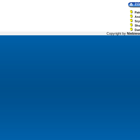
ŻÓ
Pat
And
Szy
Sh
Dan
Copyright by
Niebiesc