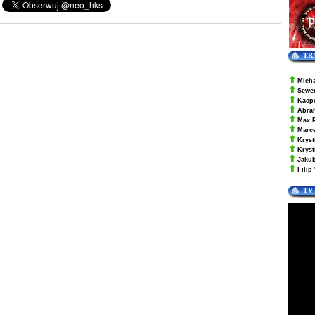
TR
Mich
Sewe
Kacp
Abra
Max 
Marc
Kryst
Krys
Jaku
Filip
TV