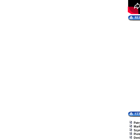
RE
ST
Patr
Mar
Szy
Piot
Den