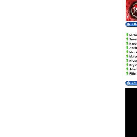
TR
Mich
Sewe
Kacp
Abra
Max 
Marc
Kryst
Krys
Jaku
Filip
TV