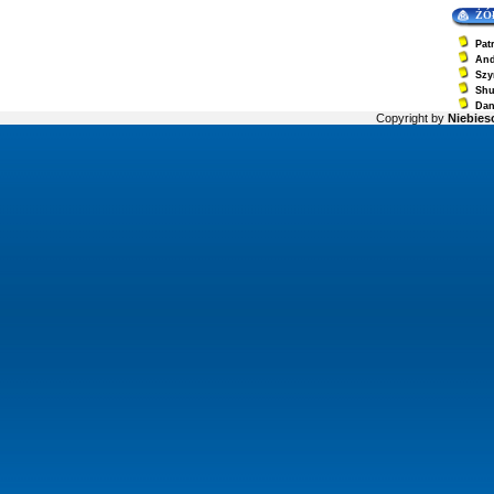
ŻÓ
Pat
And
Szy
Sh
Dan
Copyright by
Niebiesc