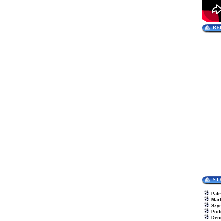
RE
ST
Patr
Mar
Szy
Piot
Den