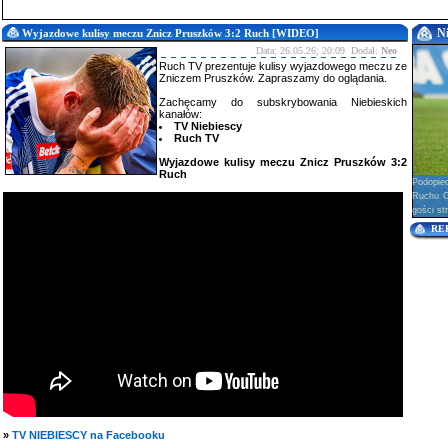
N
Wyjazdowe kulisy meczu Znicz Pruszków 3:2 Ruch [WIDEO]
Data: 26.05.26; 20:09 Dodał:
Neo
Ruch TV prezentuje kulisy wyjazdowego meczu ze
Zniczem Pruszków. Zapraszamy do oglądania.
Zachęcamy do subskrybowania Niebieskich
kanałów:
TV Niebiescy
Ruch TV
Wyjazdowe kulisy meczu Znicz Pruszków 3:2
Ruch
Podopie
Ruchu Ch
gości str
RE
»
TV NIEBIESCY na Facebooku