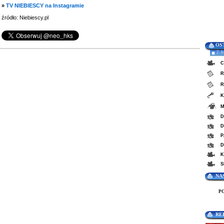
»
TV NIEBIESCY na Instagramie
źródło: Niebiescy.pl
OS
2. 
C
R
R
K
M
D
D
P
D
K
S
NA
P
RE