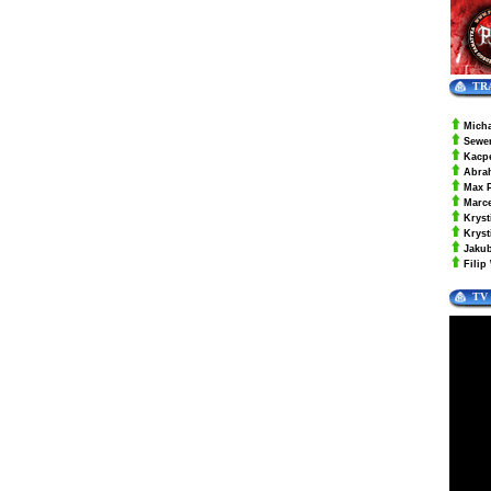
TR
Mich
Sewe
Kacp
Abra
Max 
Marc
Kryst
Krys
Jaku
Filip
TV