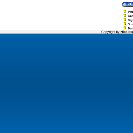
ŻÓ
Pat
And
Szy
Sh
Dan
Copyright by
Niebiesc