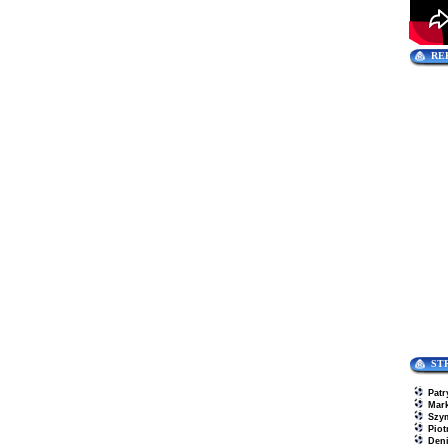
RE
ST
Patr
Mar
Szy
Piot
Den