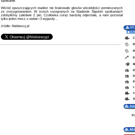
spotkanie.
Wśród opuszczających stadion nie brakowało głosów wściekłości pomieszanych
ze zrezygnowaniem. W trzech rozegranych na Stadionie Śląskim spotkaniach
zdobyliśmy zaledwie 2 pkt. Czołówka coraz bardziej odjechała, a nam pozostał
tylko jeden mecz u siebie i 3 wyjazdy…
źródło: Niebiescy.pl
OS
2. 
C
R
R
K
M
D
D
P
F
K
S
NA
P
RE