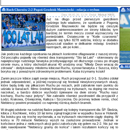
N
Ruch Chorzów 2:2 Pogoń Grodzisk Mazowiecki - relacja z trybun
Data: 06.05.26; 12:24 Dodał:
Michał NRŚL
Już na długo przed pierwszym gwizdkiem
sędziego było wiadomo, że spotkanie z Pogonią
Grodzisk Mazowiecki nie będzie się cieszyło
dużym zainteresowaniem ze strony kibiców, tym
bardziej że termin meczu został wyznaczony na
poniedziałek. Ostatecznie w "Kotle czarownic"
pojawiło się tylko 8278 widzów, którzy w dodatku
opuszczali stadion w delikatnie mówiąc średnich
nastrojach, ale po kolei…
Podopie
Jak podczas każdego spotkania na płotach konkretne oflagowanie z naszej strony.
Ruchu Ch
Od początku pojawiły się również dwa transparenty: "Sto lat Laki" - skierowany do
największego rudzkiego fanatyka przebywającego od dłuższego czasu po drugiej
gości str
stronie muru, a który obchodził akurat 40 urodziny oraz "Młody Deon wracaj do
RE
zdrowia" - dedykowany młodemu kibicowi Ruchu, synowi fanatyka z Suszca, który
boryka się z poważnymi zdrowotnymi problemami. Kuba trzymamy kciuki!
Zanim jeszcze kibice zajęli swoje miejsca, Ruch przegrywał już 0-1. Szybko zdołał
jednak odpowiedzieć, a później rozpoczął się festiwal niewykorzystanych okazji,
które będą śniły się piłkarzom Ruchu po nocach, jeśli zabraknie nam punktu do
udziału w barażach. Mimo średniej frekwencji na trybunach, na doping nie można
narzekać, a bardzo dobrze wychodzi śpiewane na dwie strony "Ruchu nasz
kochany, Ruchu nasz jedyny". Nie zabrakło również pozdrowień dla przyjaciół z
Łodzi, Krakowa, Oświęcimia, Kalisza i Szczecina. Do przerwy ledwie remis, choć
Niebiescy powinni prowadzić co najmniej różnicą dwóch bramek.
W drugiej odsłonie na rudzkiej fladze pojawił się kolejny transparent dla ŚP. Śledzia,
kibica z Kochłowic, który 10 lat temu zginął tragicznie w wypadku busa w Holandii.
Na boisku gra się trochę wyrównała, a na trybunach niezmiennie ciągły doping. W
końcu w 70 minucie Niebiescy wyszli na zasłużone prowadzenie. Jednak w
końcówce jedna z nielicznych akcji gości zakończyła się golem na 2-2. Nic już nie
dało nawoływanie "Niebiescy gramy do końca" i takim rezultatem kończy się to