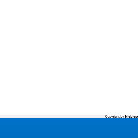
Copyright by
Niebiesc