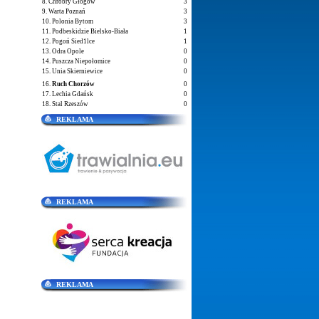
8. Chrobry Głogów
3
9. Warta Poznań
3
10. Polonia Bytom
3
11. Podbeskidzie Bielsko-Biała
1
12. Pogoń Sied1lce
1
13. Odra Opole
0
14. Puszcza Niepołomice
0
15. Unia Skierniewice
0
16.
Ruch Chorzów
0
17. Lechia Gdańsk
0
18. Stal Rzeszów
0
REKLAMA
REKLAMA
REKLAMA