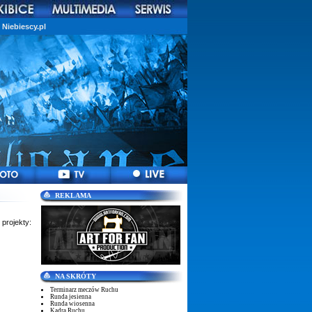
Niebiescy.pl
REKLAMA
 projekty:
NA SKRÓTY
Terminarz meczów Ruchu
Runda jesienna
Runda wiosenna
Kadra Ruchu