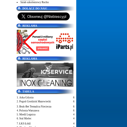
Sztab szkoleniowy Ruchu
DOŁĄCZ DO NAS!
REKLAMA
REKLAMA
TABELA
1. Arka Gdynia
6
2. Pogoń Grodzisk Mazowiecki
6
3. Bruk-Bet Termalica Nieciecza
6
4. Polonia Warszawa
6
5. Miedź Legnica
4
6. Stal Mielec
4
7. ŁKS Łódź
4