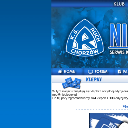
W tym miejscu znajdują się vlepki z oficjalnej edycji or
neo@niebiescy.pl
Do tej pory zgromadziliśmy
874
vlepek z
133
edycji w
Vle