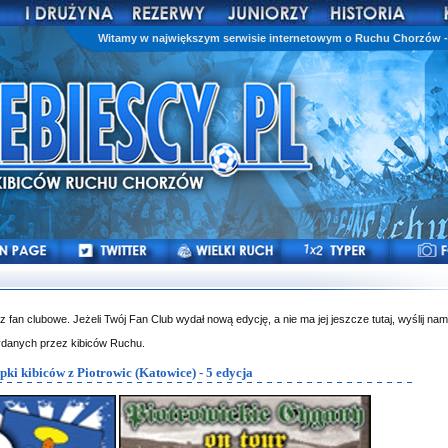
Witamy w największym serwisie internetowym o Ruchu Chorzów - 
az fan clubowe. Jeżeli Twój Fan Club wydał nową edycję, a nie ma jej jeszcze tutaj, wyślij nam
ydanych przez kibiców Ruchu.
pki kibiców z Piotrowic (Katowice) - 5 edycja