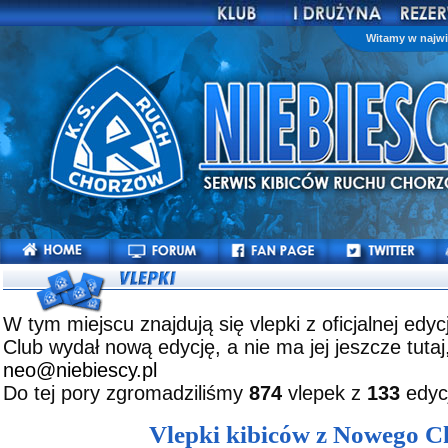
Witamy w najwi
W tym miejscu znajdują się vlepki z oficjalnej edyc
Club wydał nową edycję, a nie ma jej jeszcze tutaj,
neo@niebiescy.pl
Do tej pory zgromadziliśmy
874
vlepek z
133
edycj
Vlepki kibiców z Nowego Ch