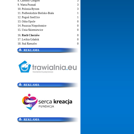
8. Chrobry Głogów
3
9. Warta Poznań
3
10. Polonia Bytom
3
11. Podbeskidzie Bielsko-Biała
1
12. Pogoń Sied1lce
1
13. Odra Opole
0
14. Puszcza Niepołomice
0
15. Unia Skierniewice
0
16.
Ruch Chorzów
0
17. Lechia Gdańsk
0
18. Stal Rzeszów
0
REKLAMA
REKLAMA
REKLAMA