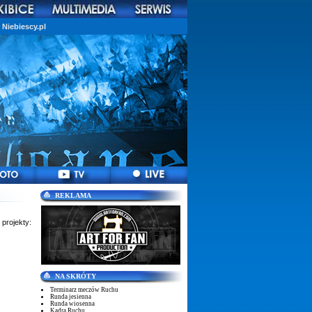
Niebiescy.pl
REKLAMA
 projekty:
NA SKRÓTY
Terminarz meczów Ruchu
Runda jesienna
Runda wiosenna
Kadra Ruchu