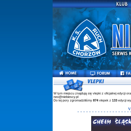
W tym miejscu znajdują się vlepki z oficjalnej edycji or
neo@niebiescy.pl
Do tej pory zgromadziliśmy
874
vlepek z
133
edycji w
V