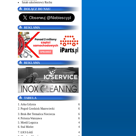
Sztab szkoleniowy Ruchu
DOŁĄCZ DO NAS!
REKLAMA
REKLAMA
TABELA
1. Arka Gdynia
6
2. Pogoń Grodzisk Mazowiecki
6
3. Bruk-Bet Termalica Nieciecza
6
4. Polonia Warszawa
6
5. Miedź Legnica
4
6. Stal Mielec
4
7. ŁKS Łódź
4