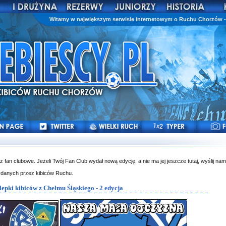
Witamy w największym serwisie internetowym o Ruchu Chorzów - 
az fan clubowe. Jeżeli Twój Fan Club wydał nową edycję, a nie ma jej jeszcze tutaj, wyślij nam
ydanych przez kibiców Ruchu.
lepki kibiców z Chełmu Śląskiego - 2 edycja