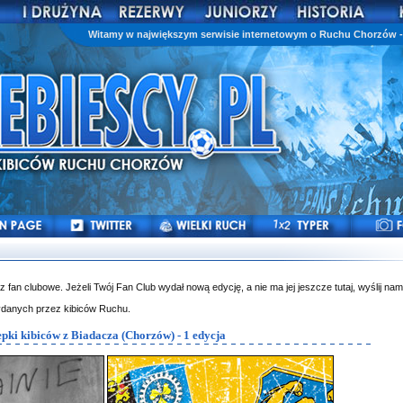
Witamy w największym serwisie internetowym o Ruchu Chorzów - 
az fan clubowe. Jeżeli Twój Fan Club wydał nową edycję, a nie ma jej jeszcze tutaj, wyślij nam
ydanych przez kibiców Ruchu.
epki kibiców z Biadacza (Chorzów) - 1 edycja