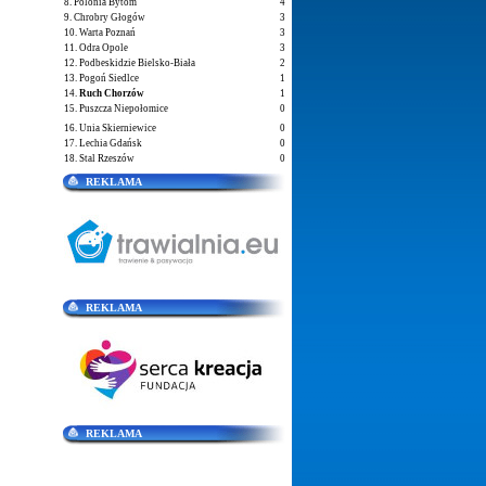
8. Polonia Bytom
4
9. Chrobry Głogów
3
10. Warta Poznań
3
11. Odra Opole
3
12. Podbeskidzie Bielsko-Biała
2
13. Pogoń Siedlce
1
14.
Ruch Chorzów
1
15. Puszcza Niepołomice
0
16. Unia Skierniewice
0
17. Lechia Gdańsk
0
18. Stal Rzeszów
0
REKLAMA
REKLAMA
REKLAMA