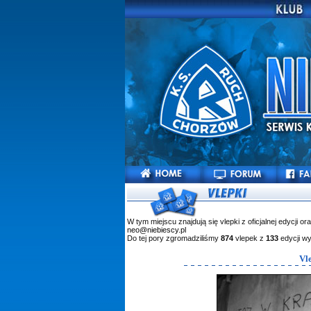
W tym miejscu znajdują się vlepki z oficjalnej edycji or
neo@niebiescy.pl
Do tej pory zgromadziliśmy
874
vlepek z
133
edycji w
Vl