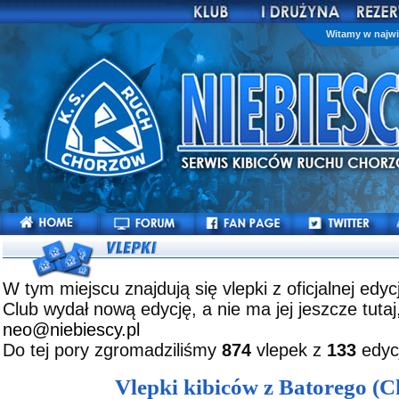
Witamy w najwi
W tym miejscu znajdują się vlepki z oficjalnej edyc
Club wydał nową edycję, a nie ma jej jeszcze tutaj,
neo@niebiescy.pl
Do tej pory zgromadziliśmy
874
vlepek z
133
edycj
Vlepki kibiców z Batorego (C