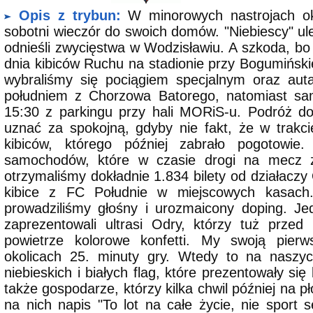
Opis z trybun:
W minorowych nastrojach ok
sobotni wieczór do swoich domów. "Niebiescy" uleg
odnieśli zwycięstwa w Wodzisławiu. A szkoda, bo
dnia kibiców Ruchu na stadionie przy Bogumiński
wybraliśmy się pociągiem specjalnym oraz aut
południem z Chorzowa Batorego, natomiast sa
15:30 z parkingu przy hali MORiS-u. Podróż d
uznać za spokojną, gdyby nie fakt, że w trakci
kibiców, którego później zabrało pogotowie
samochodów, które w czasie drogi na mecz 
otrzymaliśmy dokładnie 1.834 bilety od działaczy 
kibice z FC Południe w miejscowych kasach
prowadziliśmy głośny i urozmaicony doping. Je
zaprezentowali ultrasi Odry, którzy tuż przed
powietrze kolorowe konfetti. My swoją pier
okolicach 25. minuty gry. Wtedy to na naszyc
niebieskich i białych flag, które prezentowały się
także gospodarze, którzy kilka chwil później na pł
na nich napis "To lot na całe życie, nie sport 