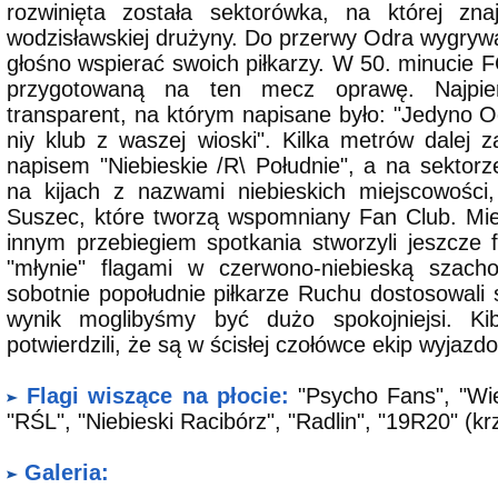
rozwinięta została sektorówka, na której zn
wodzisławskiej drużyny. Do przerwy Odra wygrywał
głośno wspierać swoich piłkarzy. W 50. minucie F
przygotowaną na ten mecz oprawę. Najpie
transparent, na którym napisane było: "Jedyno O
niy klub z waszej wioski". Kilka metrów dalej 
napisem "Niebieskie /R\ Południe", a na sektor
na kijach z nazwami niebieskich miejscowości,
Suszec, które tworzą wspomniany Fan Club. Miej
innym przebiegiem spotkania stworzyli jeszcze
"młynie" flagami w czerwono-niebieską szac
sobotnie popołudnie piłkarze Ruchu dostosowali 
wynik moglibyśmy być dużo spokojniejsi. K
potwierdzili, że są w ścisłej czołówce ekip wyjazd
Flagi wiszące na płocie:
"Psycho Fans", "Wie
"RŚL", "Niebieski Racibórz", "Radlin", "19R20" (kr
Galeria: