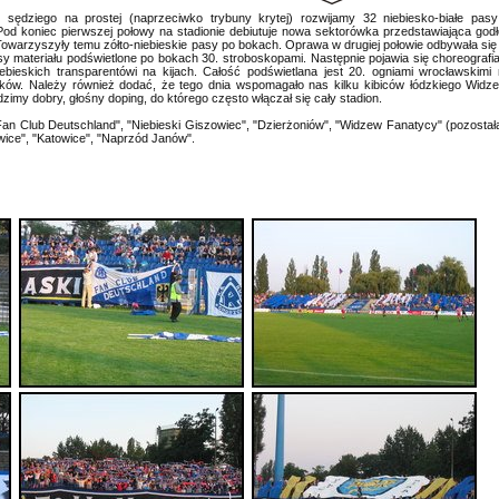
dziego na prostej (naprzeciwko trybuny krytej) rozwijamy 32 niebiesko-białe pasy 
d koniec pierwszej połowy na stadionie debiutuje nowa sektorówka przedstawiająca god
Towarzyszyły temu zółto-niebieskie pasy po bokach. Oprawa w drugiej połowie odbywała się 
asy materiału podświetlone po bokach 30. stroboskopami. Następnie pojawia się choreografi
ebieskich transparentówi na kijach. Całość podświetlana jest 20. ogniami wrocławskimi 
ków. Należy również dodać, że tego dnia wspomagało nas kilku kibiców łódzkiego Widze
my dobry, głośny doping, do którego często włączał się cały stadion.
an Club Deutschland", "Niebieski Giszowiec", "Dzierżoniów", "Widzew Fanatycy" (pozostała
ice", "Katowice", "Naprzód Janów".