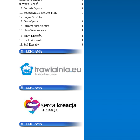
9. Warta Poznań
3
10. Polonia Bytom
3
11. Podbeskidzie Bielsko-Biała
1
12. Pogoń Sied1lce
1
13. Odra Opole
0
14. Puszcza Niepołomice
0
15. Unia Skierniewice
0
16.
Ruch Chorzów
0
17. Lechia Gdańsk
0
18. Stal Rzeszów
0
REKLAMA
REKLAMA
REKLAMA