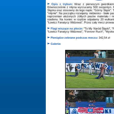
Opis z trybun:
Wraz z pierwszym gwizdkiem sę
Równocześnie z młyna wyrzucamy 500 serpentyn. Po
Śląska oraz stosowny do tego napis: "Górny Śląsk". 
"młynie". Na początku rozwijamy niebiesko - białe p
naprzemian ułożonych żółtych pasów materiału i ni
stadionu. Na koniec w rzędzie odpalamy 20 wulkani
"Łowicz Fanatycy Widzewa". Przez cały mecz prowadzi
Flagi wiszące na płocie:
"To My Naród Śląski", "F
"Łowicz Fanatycy Widzewa", "Forever Ruch", "Mysłow
Pieniądze zebrane podczas meczu:
342,54 zł
Galeria: