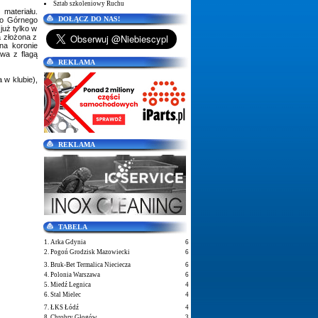
Sztab szkoleniowy Ruchu
materiału.
DOŁĄCZ DO NAS!
ło Górnego
już tylko w
a złożona z
na koronie
wa z flagą
REKLAMA
 w klubie),
REKLAMA
TABELA
1. Arka Gdynia
6
2. Pogoń Grodzisk Mazowiecki
6
3. Bruk-Bet Termalica Nieciecza
6
4. Polonia Warszawa
6
5. Miedź Legnica
4
6. Stal Mielec
4
7. ŁKS Łódź
4
8. Chrobry Głogów
3