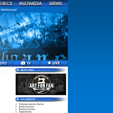
Niebiescy.pl
REKLAMA
NA SKRÓTY
Terminarz meczów Ruchu
Runda jesienna
Runda wiosenna
Kadra Ruchu