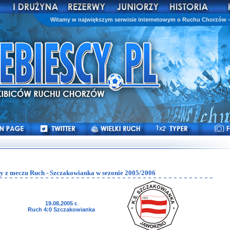
Witamy w największym serwisie internetowym o Ruchu Chorzów - 
y z meczu Ruch - Szczakowianka w sezonie 2005/2006
19.08.2005 r.
Ruch 4:0 Szczakowianka