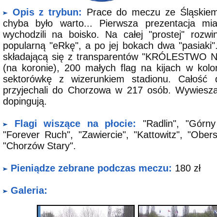
Opis z trybun:
Prace do meczu ze Śląskiem 
chyba było warto... Pierwsza prezentacja mia
wychodzili na boisko. Na całej "prostej" rozw
popularną "eRkę", a po jej bokach dwa "pasiaki"
składającą się z transparentów "KRÓLESTWO NI
(na koronie), 200 małych flag na kijach w kolo
sektorówkę z wizerunkiem stadionu. Całość d
przyjechali do Chorzowa w 217 osób. Wywieszają
dopingują.
Flagi wiszące na płocie:
"Radlin", "Górny
"Forever Ruch", "Zawiercie", "Kattowitz", "Ober
"Chorzów Stary".
Pieniądze zebrane podczas meczu:
180 zł
Galeria: