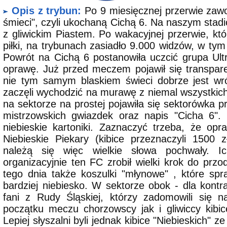
Opis z trybun:
Po 9 miesięcznej przerwie zawodn
śmieci", czyli ukochaną Cichą 6. Na naszym stadi
z gliwickim Piastem. Po wakacyjnej przerwie, k
piłki, na trybunach zasiadło 9.000 widzów, w ty
Powrót na Cichą 6 postanowiła uczcić grupa Ult
oprawę. Już przed meczem pojawił się transpare
nie tym samym blaskiem świeci dobrze jest wró
zaczęli wychodzić na murawę z niemal wszystkich 
na sektorze na prostej pojawiła się sektorówka p
mistrzowskich gwiazdek oraz napis "Cicha 6". 
niebieskie kartoniki. Zaznaczyć trzeba, że op
Niebieskie Piekary (kibice przeznaczyli 1500 
należą się więc wielkie słowa pochwały. I
organizacyjnie ten FC zrobił wielki krok do przo
tego dnia także koszulki "młynowe" , które spr
bardziej niebiesko. W sektorze obok - dla kontras
fani z Rudy Śląskiej, którzy zadomowili się
początku meczu chorzowscy jak i gliwiccy kibic
Lepiej słyszalni byli jednak kibice "Niebieskich" 