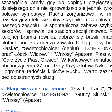
szczególnie wtedy gdy do dopingu przyłączały
dzisiejszego dnia nie sprowadzało się jednak tyl
połowie sympatycy Ruchu zorganizowali w młyn
rewelacyjny efekt wizualny. Czynnikiem zapalnym 
naszego zespołu. Ta spontaniczna zabawa szybk
sektorów i sprawiła, że stadion zaczął falować. F
kolejnej bramki również dobrze się bawili, ma
płotach podczas meczu zawisło 11 flag: "Psycho 
Śląska", "Świętochłowice" (debiut)," DZIES10NA
oraz" Łódzki Widzew" i "Wrzosy" Apatora. Piast w 
"Całe życie Piast Gliwice". W końcowych minutach
obchodzącemu 27. urodziny Krzysztofowi Nykielo
i ogromną radością kibiców Ruchu. Warto zazna
bez obustronnych bluzg
Flagi wiszące na płocie:
"Psycho Fans", "Ni
"Świętochłowice","DZIES10NA", "Gůrny Ślůnsk", 
"Wrzosy" (Apator).
Galeria: