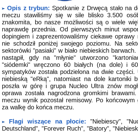
Opis z trybun:
Spotkanie z Drwęcą stało na d
meczu stawiliśmy się w sile blisko 3.500 osó
znakomita, bo nasze możliwości są o wiele wię
naprawdę przednia. Od pierwszych minut wspom
dopingiem i zaprezentowaliśmy ciekawe oprawy n
nie schodził poniżej swojego poziomu. Na sekt
sektorówki "pasiaki" w biało niebieskich barwac
nastąpił, gdy na "młynie" utworzono "kartoni
"siódemki" wręczono 60 białych (na dole) i 60
sympatyków została podzielona na dwie części. U 
niebieską "eRką", natomiast na dole kartoniki 
poszła w górę i grupa Nucleo Ultra znów mogł
oprawa została nagrodzona gromkimi brawami. 
meczu wynik pozostał remisowy. Po końcowym g
za walkę do końca meczu.
Flagi wiszące na płocie:
"Niebiescy", "Nuc
Deutschland", "Forever Ruch", "Batory", "Niebiesk