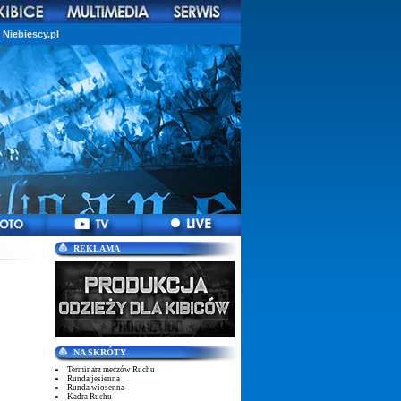
Niebiescy.pl
REKLAMA
NA SKRÓTY
Terminarz meczów Ruchu
Runda jesienna
Runda wiosenna
Kadra Ruchu