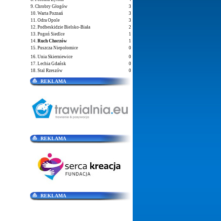
9. Chrobry Głogów
3
10. Warta Poznań
3
11. Odra Opole
3
12. Podbeskidzie Bielsko-Biała
2
13. Pogoń Siedlce
1
14.
Ruch Chorzów
1
15. Puszcza Niepołomice
0
16. Unia Skierniewice
0
17. Lechia Gdańsk
0
18. Stal Rzeszów
0
REKLAMA
REKLAMA
REKLAMA