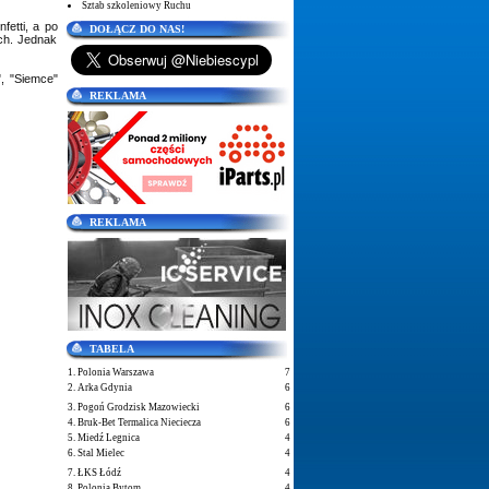
Sztab szkoleniowy Ruchu
etti, a po
DOŁĄCZ DO NAS!
ach. Jednak
, "Siemce"
REKLAMA
REKLAMA
TABELA
1. Polonia Warszawa
7
2. Arka Gdynia
6
3. Pogoń Grodzisk Mazowiecki
6
4. Bruk-Bet Termalica Nieciecza
6
5. Miedź Legnica
4
6. Stal Mielec
4
7. ŁKS Łódź
4
8. Polonia Bytom
4