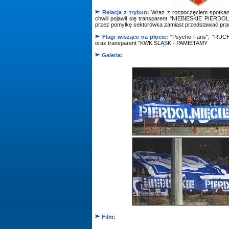
Relacja z trybun:
Wraz z rozpoczęciem spotkania
chwili pojawił się transparent "NIEBIESKIE PIERDOL
przez pomyłkę sektorówka zamiast przedstawiać praw
Flagi wiszące na płocie:
"Psycho Fans", "RUCH
oraz transparent "KWK ŚLĄSK - PAMIETAMY
Galeria:
Film: