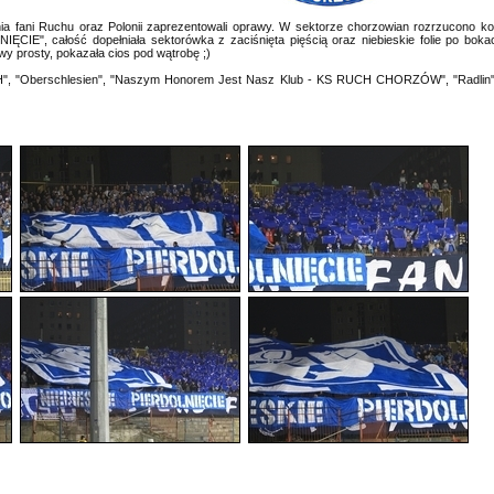
 fani Ruchu oraz Polonii zaprezentowali oprawy. W sektorze chorzowian rozrzucono konf
NIĘCIE", całość dopełniała sektorówka z zaciśnięta pięścią oraz niebieskie folie po bok
y prosty, pokazała cios pod wątrobę ;)
", "Oberschlesien", "Naszym Honorem Jest Nasz Klub - KS RUCH CHORZÓW", "Radlin"