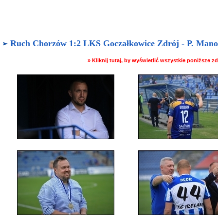
Ruch Chorzów 1:2 LKS Goczałkowice Zdrój - P. Manows
»
Kliknij tutaj, by wyświetlić wszystkie poniższe 