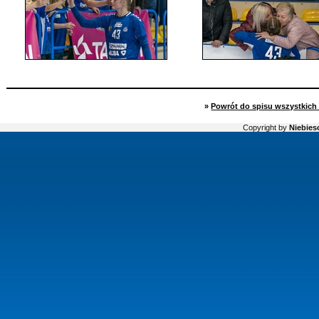
»
Powrót do spisu wszystkich 
Copyright by
Niebiesc