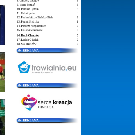
8. Chrobry Głogów
3
9. Warta Poznań
3
10. Polonia Bytom
3
11. Odra Opole
3
12. Podbeskidzie Bielsko-Biała
2
13. Pogoń Sied1lce
1
14. Puszcza Niepołomice
0
15. Unia Skierniewice
0
16.
Ruch Chorzów
0
17. Lechia Gdańsk
0
18. Stal Rzeszów
0
REKLAMA
REKLAMA
REKLAMA