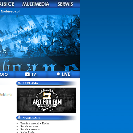
Niebiescy.pl
REKLAMA
NA SKRÓTY
Terminarz meczów Ruchu
Runda jesienna
Runda wiosenna
Kadra Ruchu