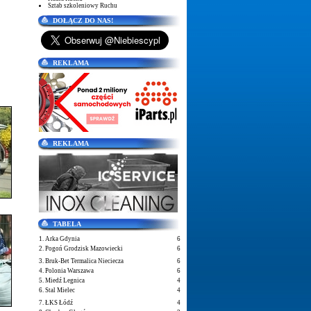
Sztab szkoleniowy Ruchu
DOŁĄCZ DO NAS!
REKLAMA
REKLAMA
TABELA
1. Arka Gdynia
6
2. Pogoń Grodzisk Mazowiecki
6
3. Bruk-Bet Termalica Nieciecza
6
4. Polonia Warszawa
6
5. Miedź Legnica
4
6. Stal Mielec
4
7. ŁKS Łódź
4