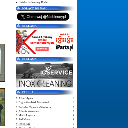
Sztab szkoleniowy Ruchu
DOŁĄCZ DO NAS!
REKLAMA
REKLAMA
TABELA
1. Arka Gdynia
6
2. Pogoń Grodzisk Mazowiecki
6
3. Bruk-Bet Termalica Nieciecza
6
4. Polonia Warszawa
6
5. Miedź Legnica
4
6. Stal Mielec
4
7. ŁKS Łódź
4