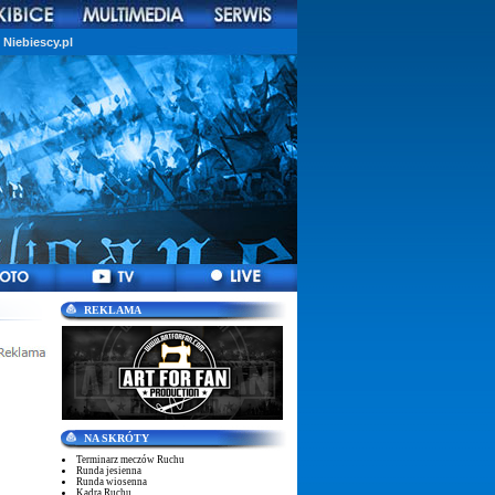
Niebiescy.pl
REKLAMA
NA SKRÓTY
Terminarz meczów Ruchu
Runda jesienna
Runda wiosenna
Kadra Ruchu