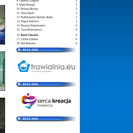
8. Chrobry Głogów
3
9. Warta Poznań
3
10. Polonia Bytom
3
11. Odra Opole
3
12. Podbeskidzie Bielsko-Biała
2
13. Pogoń Sied1lce
1
14. Puszcza Niepołomice
0
15. Unia Skierniewice
0
16.
Ruch Chorzów
0
17. Lechia Gdańsk
0
18. Stal Rzeszów
0
REKLAMA
REKLAMA
REKLAMA