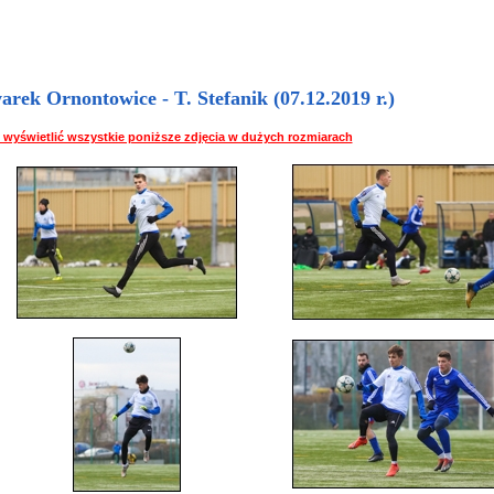
ek Ornontowice - T. Stefanik (07.12.2019 r.)
 by wyświetlić wszystkie poniższe zdjęcia w dużych rozmiarach