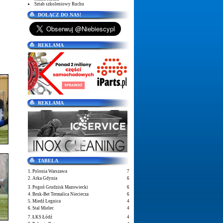
Sztab szkoleniowy Ruchu
DOŁĄCZ DO NAS!
REKLAMA
REKLAMA
TABELA
1. Polonia Warszawa
7
2. Arka Gdynia
6
3. Pogoń Grodzisk Mazowiecki
6
4. Bruk-Bet Termalica Nieciecza
6
5. Miedź Legnica
4
6. Stal Mielec
4
7. ŁKS Łódź
4