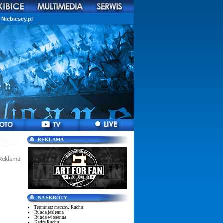
Niebiescy.pl
REKLAMA
NA SKRÓTY
Terminarz meczów Ruchu
Runda jesienna
Runda wiosenna
Kadra Ruchu