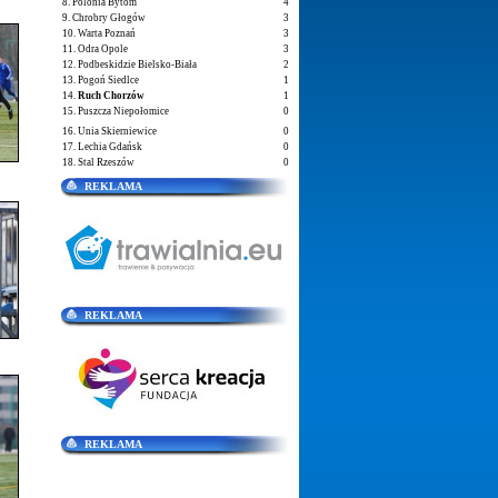
8. Polonia Bytom
4
9. Chrobry Głogów
3
10. Warta Poznań
3
11. Odra Opole
3
12. Podbeskidzie Bielsko-Biała
2
13. Pogoń Siedlce
1
14.
Ruch Chorzów
1
15. Puszcza Niepołomice
0
16. Unia Skierniewice
0
17. Lechia Gdańsk
0
18. Stal Rzeszów
0
REKLAMA
REKLAMA
REKLAMA