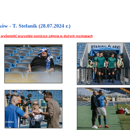
 - T. Stefanik (28.07.2024 r.)
 by wyświetlić wszystkie poniższe zdjęcia w dużych rozmiarach