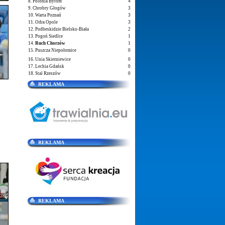
8. Polonia Bytom
4
9. Chrobry Głogów
3
10. Warta Poznań
3
11. Odra Opole
3
12. Podbeskidzie Bielsko-Biała
2
13. Pogoń Siedlce
1
14.
Ruch Chorzów
1
15. Puszcza Niepołomice
0
16. Unia Skierniewice
0
17. Lechia Gdańsk
0
18. Stal Rzeszów
0
REKLAMA
REKLAMA
REKLAMA