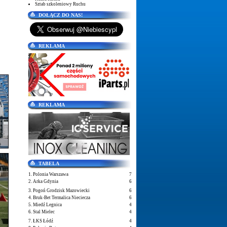
Sztab szkoleniowy Ruchu
DOŁĄCZ DO NAS!
REKLAMA
REKLAMA
TABELA
1. Polonia Warszawa
7
2. Arka Gdynia
6
3. Pogoń Grodzisk Mazowiecki
6
4. Bruk-Bet Termalica Nieciecza
6
5. Miedź Legnica
4
6. Stal Mielec
4
7. ŁKS Łódź
4