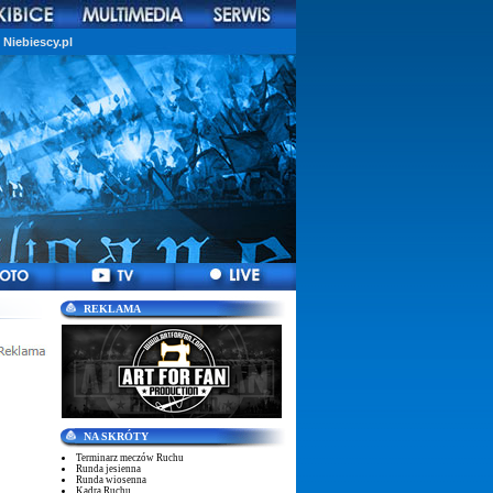
Niebiescy.pl
REKLAMA
NA SKRÓTY
Terminarz meczów Ruchu
Runda jesienna
Runda wiosenna
Kadra Ruchu