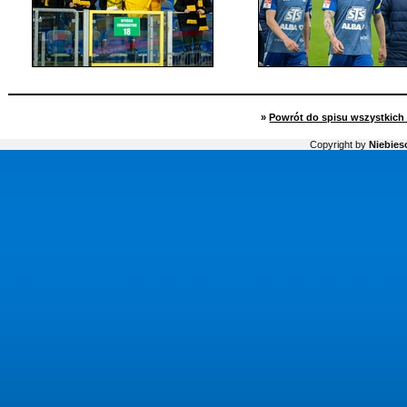
»
Powrót do spisu wszystkich 
Copyright by
Niebiesc