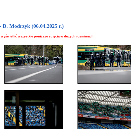
D. Modrzyk (06.04.2025 r.)
 by wyświetlić wszystkie poniższe zdjęcia w dużych rozmiarach