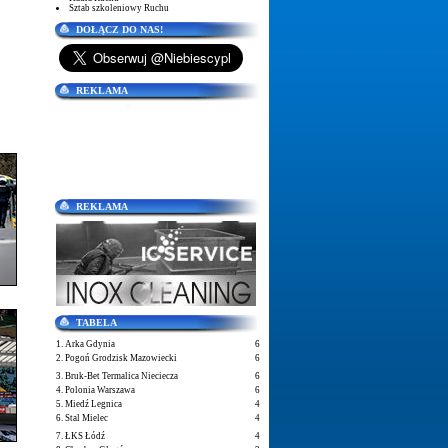
Sztab szkoleniowy Ruchu
DOŁĄCZ DO NAS!
REKLAMA
REKLAMA
TABELA
1. Arka Gdynia
6
2. Pogoń Grodzisk Mazowiecki
6
3. Bruk-Bet Termalica Nieciecza
6
4. Polonia Warszawa
6
5. Miedź Legnica
4
6. Stal Mielec
4
7. ŁKS Łódź
4