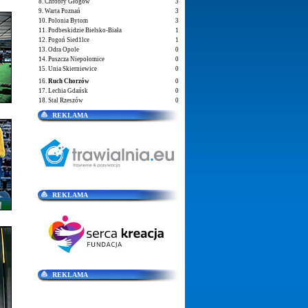
8. Chrobry Głogów
3
9. Warta Poznań
3
10. Polonia Bytom
3
11. Podbeskidzie Bielsko-Biała
1
12. Pogoń Sied1lce
1
13. Odra Opole
0
14. Puszcza Niepołomice
0
15. Unia Skierniewice
0
16.
Ruch Chorzów
0
17. Lechia Gdańsk
0
18. Stal Rzeszów
0
REKLAMA
REKLAMA
REKLAMA