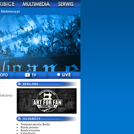
Niebiescy.pl
REKLAMA
NA SKRÓTY
Terminarz meczów Ruchu
Runda jesienna
Runda wiosenna
Kadra Ruchu