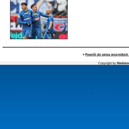
»
Powrót do spisu wszystkich 
Copyright by
Niebiesc