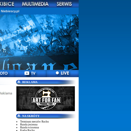
Niebiescy.pl
REKLAMA
NA SKRÓTY
Terminarz meczów Ruchu
Runda jesienna
Runda wiosenna
Kadra Ruchu