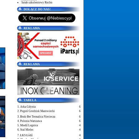
Sztab szkoleniowy Ruchu
DOŁĄCZ DO NAS!
REKLAMA
REKLAMA
TABELA
1. Arka Gdynia
6
2. Pogoń Grodzisk Mazowiecki
6
3. Bruk-Bet Termalica Nieciecza
6
4. Polonia Warszawa
6
5. Miedź Legnica
4
6. Stal Mielec
4
7. ŁKS Łódź
4