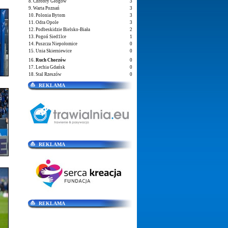
8. Chrobry Głogów
3
9. Warta Poznań
3
10. Polonia Bytom
3
11. Odra Opole
3
12. Podbeskidzie Bielsko-Biała
2
13. Pogoń Sied1lce
1
14. Puszcza Niepołomice
0
15. Unia Skierniewice
0
16.
Ruch Chorzów
0
17. Lechia Gdańsk
0
18. Stal Rzeszów
0
REKLAMA
REKLAMA
REKLAMA