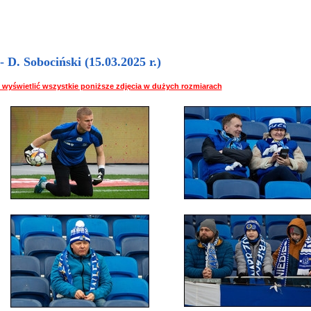
D. Sobociński (15.03.2025 r.)
 by wyświetlić wszystkie poniższe zdjęcia w dużych rozmiarach