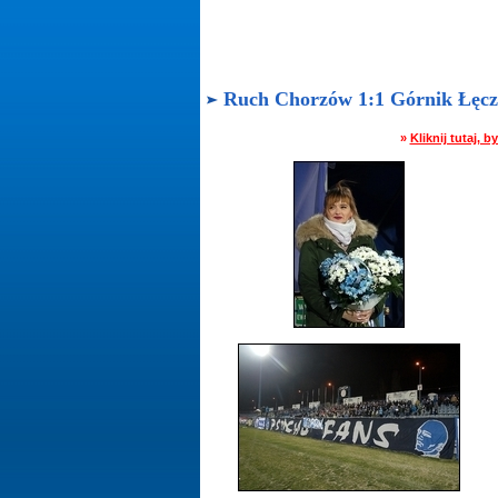
Ruch Chorzów 1:1 Górnik Łęczna 
»
Kliknij tutaj,