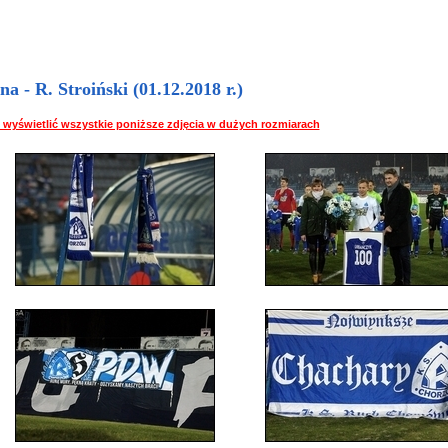
- R. Stroiński (01.12.2018 r.)
 by wyświetlić wszystkie poniższe zdjęcia w dużych rozmiarach