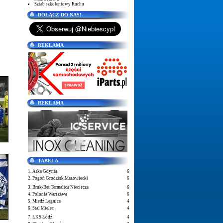
Sztab szkoleniowy Ruchu
DOŁĄCZ DO NAS!
REKLAMA
REKLAMA
TABELA
1. Arka Gdynia
6
2. Pogoń Grodzisk Mazowiecki
6
3. Bruk-Bet Termalica Nieciecza
6
4. Polonia Warszawa
6
5. Miedź Legnica
4
6. Stal Mielec
4
7. ŁKS Łódź
4