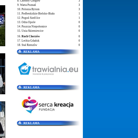
8. Chrobry Głogów
3
9. Warta Poznań
3
10. Polonia Bytom
3
11. Podbeskidzie Bielsko-Biała
1
12. Pogoń Sied1lce
1
13. Odra Opole
0
14. Puszcza Niepołomice
0
15. Unia Skierniewice
0
16.
Ruch Chorzów
0
17. Lechia Gdańsk
0
18. Stal Rzeszów
0
REKLAMA
REKLAMA
REKLAMA