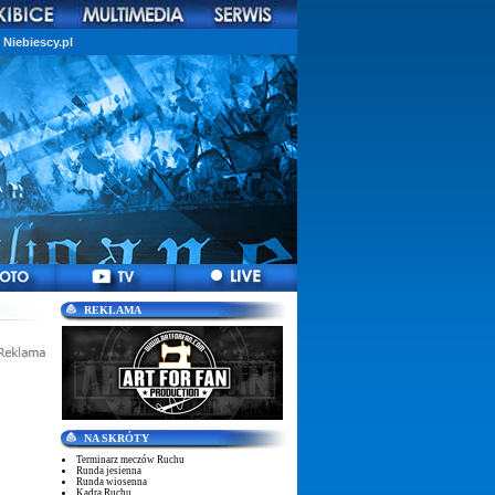
Niebiescy.pl
REKLAMA
NA SKRÓTY
Terminarz meczów Ruchu
Runda jesienna
Runda wiosenna
Kadra Ruchu