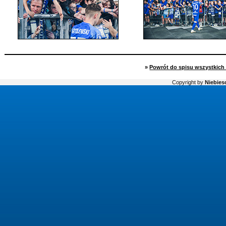
»
Powrót do spisu wszystkich 
Copyright by
Niebiesc