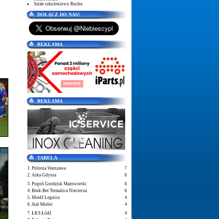
Sztab szkoleniowy Ruchu
DOŁĄCZ DO NAS!
REKLAMA
REKLAMA
TABELA
1. Polonia Warszawa
7
2. Arka Gdynia
6
3. Pogoń Grodzisk Mazowiecki
6
4. Bruk-Bet Termalica Nieciecza
6
5. Miedź Legnica
4
6. Stal Mielec
4
7. ŁKS Łódź
4