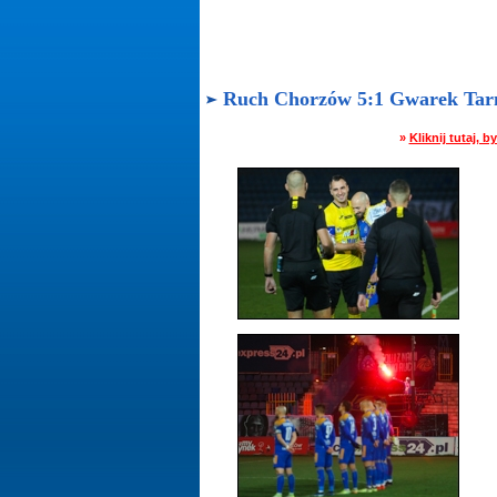
Ruch Chorzów 5:1 Gwarek Tarnow
»
Kliknij tutaj,