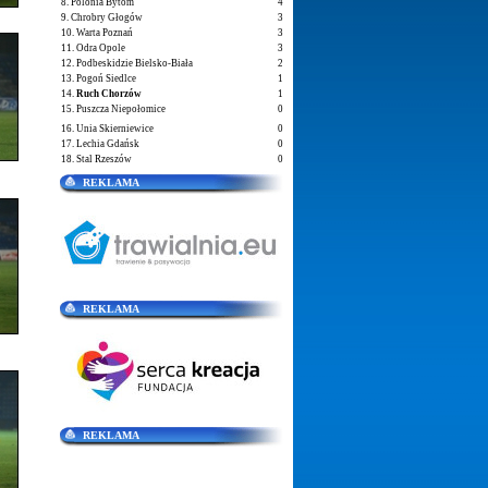
8. Polonia Bytom
4
9. Chrobry Głogów
3
10. Warta Poznań
3
11. Odra Opole
3
12. Podbeskidzie Bielsko-Biała
2
13. Pogoń Siedlce
1
14.
Ruch Chorzów
1
15. Puszcza Niepołomice
0
16. Unia Skierniewice
0
17. Lechia Gdańsk
0
18. Stal Rzeszów
0
REKLAMA
REKLAMA
REKLAMA