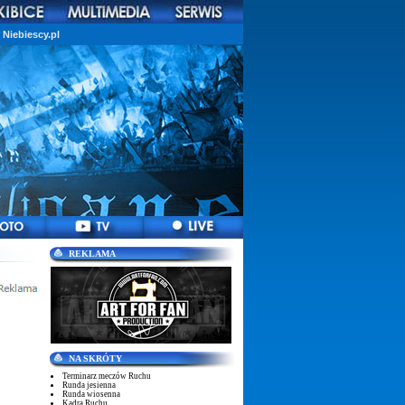
Niebiescy.pl
REKLAMA
NA SKRÓTY
Terminarz meczów Ruchu
Runda jesienna
Runda wiosenna
Kadra Ruchu