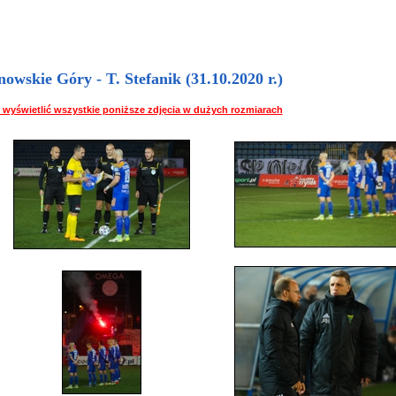
skie Góry - T. Stefanik (31.10.2020 r.)
 by wyświetlić wszystkie poniższe zdjęcia w dużych rozmiarach