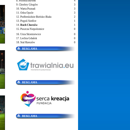
8. Polonia Bytom
4
9. Chrobry Głogów
3
10. Warta Poznań
3
11. Odra Opole
3
12. Podbeskidzie Bielsko-Biała
2
13. Pogoń Siedlce
1
14.
Ruch Chorzów
1
15. Puszcza Niepołomice
0
16. Unia Skierniewice
0
17. Lechia Gdańsk
0
18. Stal Rzeszów
0
REKLAMA
REKLAMA
REKLAMA