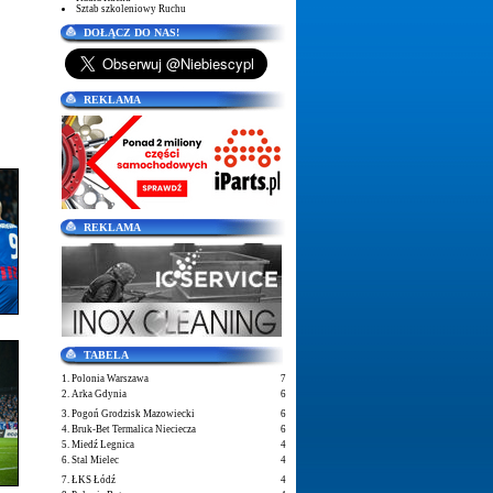
Sztab szkoleniowy Ruchu
DOŁĄCZ DO NAS!
REKLAMA
REKLAMA
TABELA
1. Polonia Warszawa
7
2. Arka Gdynia
6
3. Pogoń Grodzisk Mazowiecki
6
4. Bruk-Bet Termalica Nieciecza
6
5. Miedź Legnica
4
6. Stal Mielec
4
7. ŁKS Łódź
4