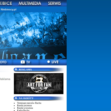
Niebiescy.pl
REKLAMA
NA SKRÓTY
Terminarz meczów Ruchu
Runda jesienna
Runda wiosenna
Kadra Ruchu