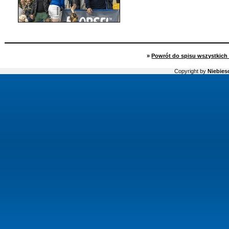
»
Powrót do spisu wszystkich 
Copyright by
Niebiesc