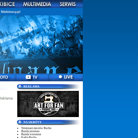
Niebiescy.pl
REKLAMA
NA SKRÓTY
Terminarz meczów Ruchu
Runda jesienna
Runda wiosenna
Kadra Ruchu