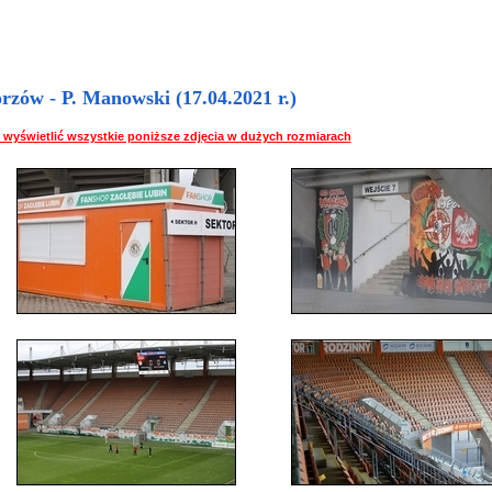
rzów - P. Manowski (17.04.2021 r.)
 by wyświetlić wszystkie poniższe zdjęcia w dużych rozmiarach