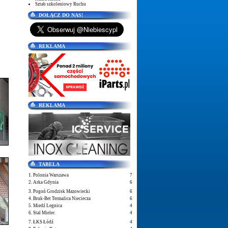
Sztab szkoleniowy Ruchu
DOŁĄCZ DO NAS!
REKLAMA
REKLAMA
TABELA
1. Polonia Warszawa
7
2. Arka Gdynia
6
3. Pogoń Grodzisk Mazowiecki
6
4. Bruk-Bet Termalica Nieciecza
6
5. Miedź Legnica
4
6. Stal Mielec
4
7. ŁKS Łódź
4