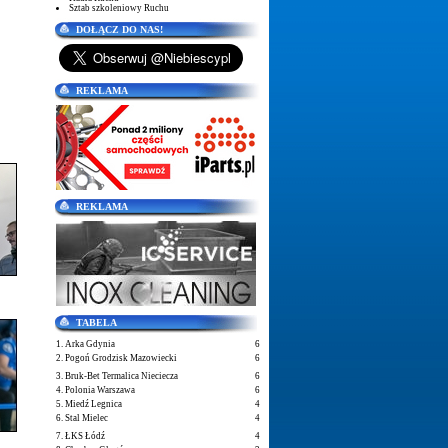
Sztab szkoleniowy Ruchu
DOŁĄCZ DO NAS!
REKLAMA
REKLAMA
TABELA
1. Arka Gdynia
6
2. Pogoń Grodzisk Mazowiecki
6
3. Bruk-Bet Termalica Nieciecza
6
4. Polonia Warszawa
6
5. Miedź Legnica
4
6. Stal Mielec
4
7. ŁKS Łódź
4