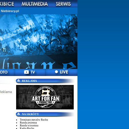
Niebiescy.pl
REKLAMA
NA SKRÓTY
Terminarz meczów Ruchu
Runda jesienna
Runda wiosenna
Kadra Ruchu