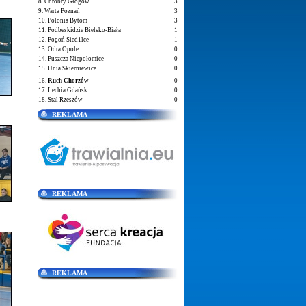
8. Chrobry Głogów
3
9. Warta Poznań
3
10. Polonia Bytom
3
11. Podbeskidzie Bielsko-Biała
1
12. Pogoń Sied1lce
1
13. Odra Opole
0
14. Puszcza Niepołomice
0
15. Unia Skierniewice
0
16.
Ruch Chorzów
0
17. Lechia Gdańsk
0
18. Stal Rzeszów
0
REKLAMA
REKLAMA
REKLAMA