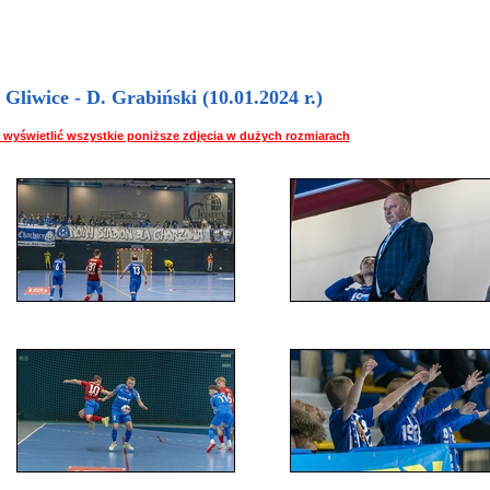
Gliwice - D. Grabiński (10.01.2024 r.)
 by wyświetlić wszystkie poniższe zdjęcia w dużych rozmiarach