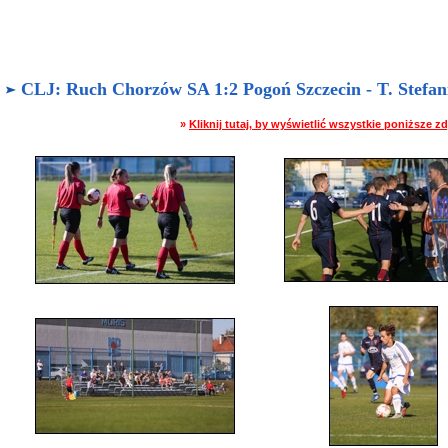
CLJ: Ruch Chorzów SA 1:2 Pogoń Szczecin - T. Stefanik
»
Kliknij tutaj, by wyświetlić wszystkie poniższe 